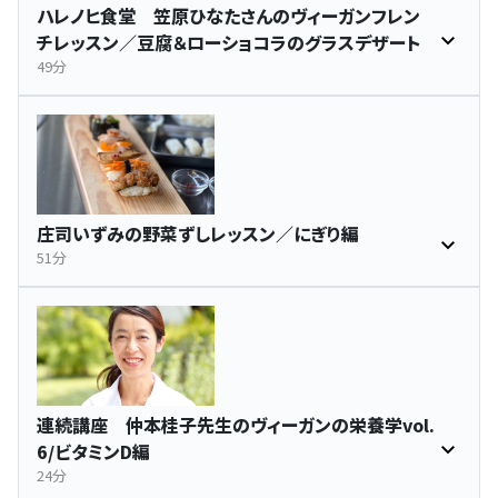
ハレノヒ食堂 笠原ひなたさんのヴィーガンフレン
チレッスン／豆腐＆ローショコラのグラスデザート
49分
庄司いずみの野菜ずしレッスン／にぎり編
51分
連続講座 仲本桂子先生のヴィーガンの栄養学vol.
6/ビタミンD編
24分