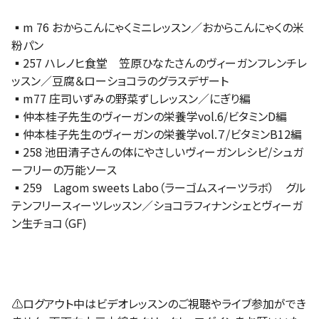
▪️m 76 おからこんにゃくミニレッスン／おからこんにゃくの米
粉パン
▪️257 ハレノヒ食堂 笠原ひなたさんのヴィーガンフレンチレ
ッスン／豆腐＆ローショコラのグラスデザート
▪️m77 庄司いずみの野菜ずしレッスン／にぎり編
▪️仲本桂子先生のヴィーガンの栄養学vol.6/ビタミンD編
▪️仲本桂子先生のヴィーガンの栄養学vol.７/ビタミンB12編
▪️258 池田清子さんの体にやさしいヴィーガンレシピ/シュガ
ーフリーの万能ソース
▪️259 Lagom sweets Labo（ラーゴムスィーツラボ） グル
テンフリースィーツレッスン／ショコラフィナンシェとヴィーガ
ン生チョコ（GF)
⚠️ログアウト中はビデオレッスンのご視聴やライブ参加ができ