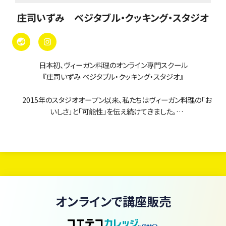
庄司いずみ ベジタブル・クッキング・スタジオ
日本初、ヴィーガン料理のオンライン専門スクール
『庄司いずみ ベジタブル・クッキング・スタジオ』
2015年のスタジオオープン以来、私たちはヴィーガン料理の「お
いしさ」と「可能性」を伝え続けてきました。
当スクールのオンラインレッスンは、まるで「ヴィーガン料理の図
書館」。
現在、380本以上のレッスン動画がいつでも・何度でも学び放題で
す。
初心者の方からプロを目指す方まで、あなたの「知りたい」に応え
オンラインで講座販売
るレシピと技術が、ここにすべて揃っています。