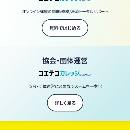
【当スクールの3つの強み】
圧倒的なアーカイブ量： 380本以上の動画があなたのライブラリー
オンライン講座の開催/連絡/決済トータルサポート
に。一生モノのスキルが手に入ります。
一流の講師陣： 著書70冊以上の庄司いずみをはじめ、ヴィーガン界
無料ではじめる
の第一線で活躍するシェフやパティシエなど60名以上が直接指導。
スタジオクオリティの体験： ライブ配信の臨場感で、自宅にいながら
プロの技を習得できます。
協会・団体運営
「ヴィーガン料理を毎日の暮らしに、もっと自由に、もっと美味しく。」
あなたも今日から、一生役立つ「野菜の魔法」を学びませんか？
協会・団体運営に必要なシステムを一本化
ヴィーガン料理家 庄司いずみ
詳しく見る