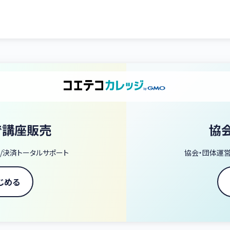
で講座販売
協
/決済トータルサポート
協会・団体運
じめる