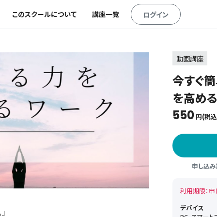
このスクールについて
講座一覧
ログイン
動画講座
今すぐ簡
を高め
550
円(税込
申し込み期
利用期限：申
デバイス
」
PC, スマー