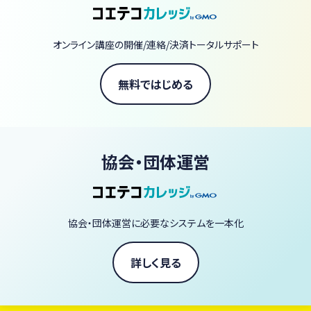
【当スクールの3つの強み】
圧倒的なアーカイブ量： 380本以上の動画があなたのライブラリー
オンライン講座の開催/連絡/決済トータルサポート
に。一生モノのスキルが手に入ります。
一流の講師陣： 著書70冊以上の庄司いずみをはじめ、ヴィーガン界
無料ではじめる
の第一線で活躍するシェフやパティシエなど60名以上が直接指導。
スタジオクオリティの体験： ライブ配信の臨場感で、自宅にいながら
プロの技を習得できます。
協会・団体運営
「ヴィーガン料理を毎日の暮らしに、もっと自由に、もっと美味しく。」
あなたも今日から、一生役立つ「野菜の魔法」を学びませんか？
協会・団体運営に必要なシステムを一本化
ヴィーガン料理家 庄司いずみ
詳しく見る