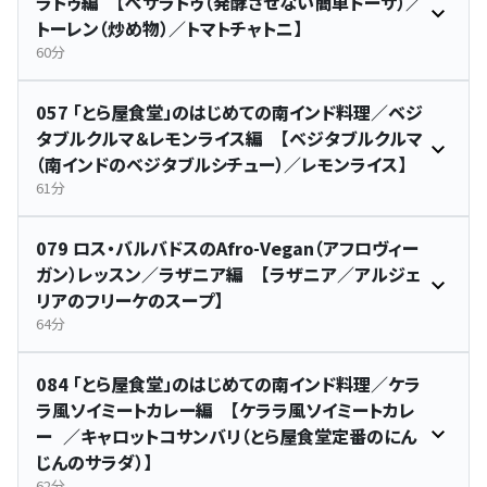
ラトゥ編 【ぺサラトゥ（発酵させない簡単ドーサ）／
トーレン（炒め物）／トマトチャトニ】
60分
057 「とら屋食堂」のはじめての南インド料理／ベジ
タブルクルマ＆レモンライス編 【ベジタブルクルマ
（南インドのベジタブルシチュー）／レモンライス】
61分
079 ロス・バルバドスのAfro-Vegan（アフロヴィー
ガン）レッスン／ラザニア編 【ラザニア／アルジェ
リアのフリーケのスープ】
64分
084 「とら屋食堂」のはじめての南インド料理／ケラ
ラ風ソイミートカレー編 【ケララ風ソイミートカレ
ー ／キャロットコサンバリ（とら屋食堂定番のにん
じんのサラダ）】
62分