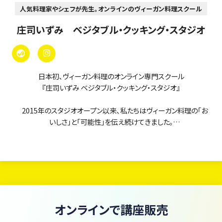
人気料理家やシェフが先生。オンラインのヴィーガン料理スクール
庄司いずみ ベジタブル・クッキング・スタジオ
日本初、ヴィーガン料理のオンライン専門スクール
『庄司いずみ ベジタブル・クッキング・スタジオ』
2015年のスタジオオープン以来、私たちはヴィーガン料理の「お
いしさ」と「可能性」を伝え続けてきました。
当スクールのオンラインレッスンは、まるで「ヴィーガン料理の図
書館」。
現在、380本以上のレッスン動画がいつでも・何度でも学び放題で
す。
初心者の方からプロを目指す方まで、あなたの「知りたい」に応え
オンラインで講座販売
るレシピと技術が、ここにすべて揃っています。