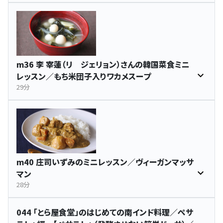
m36 李 宰蓮（リ ジェリョン）さんの韓国菜食ミニ
レッスン／もち米団子入りワカメスープ
29分
m40 庄司いずみのミニレッスン／ヴィーガンマッサ
マン
28分
044 「とら屋食堂」のはじめての南インド料理／ぺサ