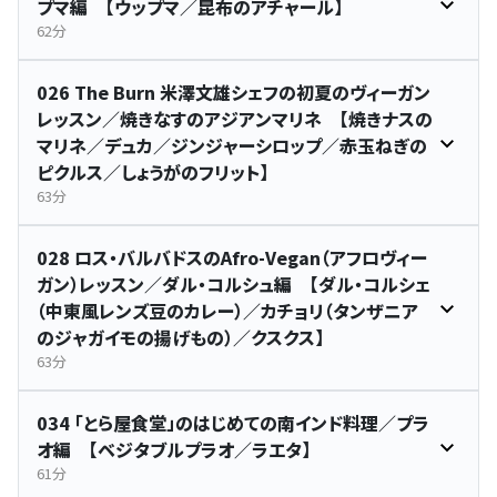
プマ編 【ウップマ／昆布のアチャール】
62分
026 The Burn 米澤文雄シェフの初夏のヴィーガン
レッスン／焼きなすのアジアンマリネ 【焼きナスの
マリネ／デュカ／ジンジャーシロップ／赤玉ねぎの
ピクルス／しょうがのフリット】
63分
028 ロス・バルバドスのAfro-Vegan（アフロヴィー
ガン）レッスン／ダル・コルシュ編 【ダル・コルシェ
（中東風レンズ豆のカレー）／カチョリ（タンザニア
のジャガイモの揚げもの）／クスクス】
63分
034 「とら屋食堂」のはじめての南インド料理／プラ
オ編 【ベジタブルプラオ／ラエタ】
61分