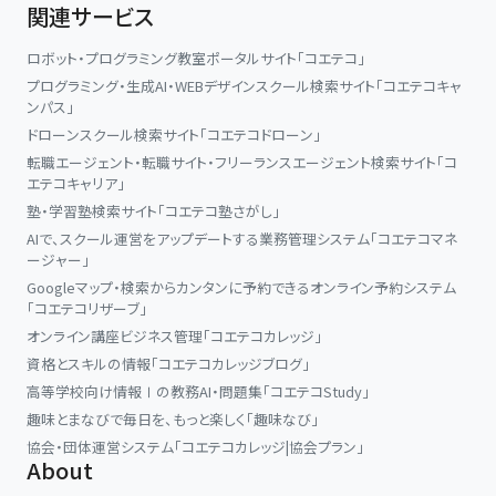
関連サービス
ロボット・プログラミング教室ポータルサイト「コエテコ」
プログラミング・生成AI・WEBデザインスクール検索サイト「コエテコキャ
ンパス」
ドローンスクール検索サイト「コエテコドローン」
転職エージェント・転職サイト・フリーランスエージェント検索サイト「コ
エテコキャリア」
塾・学習塾検索サイト「コエテコ塾さがし」
AIで、スクール運営をアップデートする業務管理システム「コエテコマネ
ージャー」
Googleマップ・検索からカンタンに予約できるオンライン予約システム
「コエテコリザーブ」
オンライン講座ビジネス管理「コエテコカレッジ」
資格とスキルの情報「コエテコカレッジブログ」
高等学校向け情報Ⅰの教務AI・問題集「コエテコStudy」
趣味とまなびで毎日を、もっと楽しく「趣味なび」
協会・団体運営システム「コエテコカレッジ|協会プラン」
About