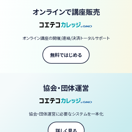
また、毎月2回、全コースの仲間が自由に宇宙について語るオンラ
オンラインで講座販売
イン放課後「みんなの広場」を開催。宇宙に関する質問やテーマトー
クなどを通して宇宙好きな仲間と楽しく過ごす場も提供します。
オンライン講座の開催/連絡/決済トータルサポート
無料ではじめる
協会・団体運営
協会・団体運営に必要なシステムを一本化
詳しく見る