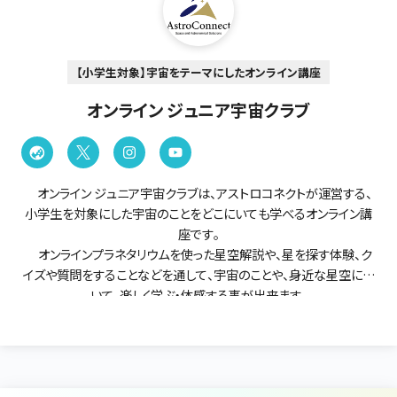
【小学生対象】宇宙をテーマにしたオンライン講座
オンライン ジュニア宇宙クラブ
オンライン ジュニア宇宙クラブは、アストロコネクトが運営する、
小学生を対象にした宇宙のことをどこにいても学べるオンライン講
座です。
オンラインプラネタリウムを使った星空解説や、星を探す体験、ク
イズや質問をすることなどを通して、宇宙のことや、身近な星空につ
いて、楽しく学ぶ・体感する事が出来ます。
参加する小学生はみんな「宇宙」が大好きな仲間です。安心して
「宇宙が好きです」と手を挙げて、話をすることが出来る場所です。
オンラインジュニア宇宙クラブでは、宇宙に対する興味・関心にあ
わせて「宇宙入門コース」「宇宙探求コース」をご用意いたしました。