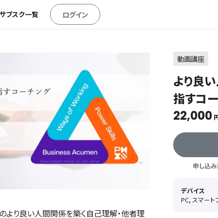
・サブスク一覧
ログイン
動画講座
より良い
指すコー
22,000
円
申し込み期
デバイス
PC, スマー
のより良い人間関係を築く自己理解・他者理