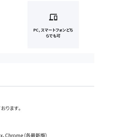
PC, スマートフォンどち
らでも可
おります。
efox、Chrome（各最新版）