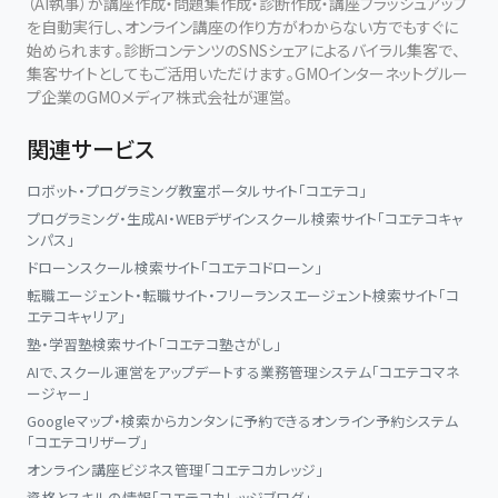
（AI執事）が講座作成・問題集作成・診断作成・講座ブラッシュアップ
を自動実行し、オンライン講座の作り方がわからない方でもすぐに
始められます。診断コンテンツのSNSシェアによるバイラル集客で、
集客サイトとしてもご活用いただけます。GMOインターネットグルー
プ企業のGMOメディア株式会社が運営。
関連サービス
ロボット・プログラミング教室ポータルサイト「コエテコ」
プログラミング・生成AI・WEBデザインスクール検索サイト「コエテコキャ
ンパス」
ドローンスクール検索サイト「コエテコドローン」
転職エージェント・転職サイト・フリーランスエージェント検索サイト「コ
エテコキャリア」
塾・学習塾検索サイト「コエテコ塾さがし」
AIで、スクール運営をアップデートする業務管理システム「コエテコマネ
ージャー」
Googleマップ・検索からカンタンに予約できるオンライン予約システム
「コエテコリザーブ」
オンライン講座ビジネス管理「コエテコカレッジ」
資格とスキルの情報「コエテコカレッジブログ」