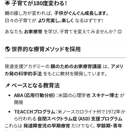
🌟 子育てが180度変わる！
親の接し方が変われば、
子供がぐんぐん成長します。
日々の子育てが
より充実し、楽しく
なるはずです！
あなたも
お家療育
を学び、子育てを変えてみませんか？ 😊
🌎 世界的な療育メソッドを採用
発達支援アカデミーの
親のためのお家療育講座
は、
アメリ
カ発の科学的手法
をもとに教材を開発しています。
📌 ベースとなる教育法
ABA（応用行動分析）
：米国の心理学者
スキナー博士
が
開発
TEACCHプログラム
：米ノースカロライナ州で1972年か
ら行われる
自閉スペクトラム症（ASD）支援プログラム
これらは
発達障害児の早期療育
だけでなく、
学齢期・青年