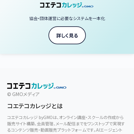
③応用講座：実践療育スキルコース（今後展開予定）
協会・団体運営に必要なシステムを一本化
対象：資格取得者、さらなるスキルアップを目指す方
内容：
SST（ソーシャルスキルトレーニング）：社会性や対人スキルを育む手
詳しく見る
法
TEACCHプログラム：構造化された環境での支援方法
ABA（応用行動分析）：行動の理解とポジティブな変化を促す手法
感覚統合療法：子どもの感覚処理を支援する具体的技術
特長：各分野の専門家による指導で、最新の療育メソッドを実践的に
学べます。
© GMOメディア
コエテコカレッジとは
コエテコカレッジ byGMOは、オンライン講座・スクールの作成から
販売サイト構築、会員管理、メール配信までをワンストップで実現す
るコンテンツ販売・動画販売プラットフォームです。AIエージェント