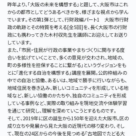
昨年より、「大阪の未来を構想する」と題して、大阪市はこれ
からの都市としてどうあるべきかを、様ざまな視点から学ん
でいます。その第1弾として、行財政編パート1 大阪市行財
政の軌跡とその特質を考える[全5回]を、長く大阪市の行財
政にも携わってきた木村収先生を講師にお迎えしてお送り
しています。
また、「市民・住民が行政の事業やまちづくりに関与する度
合いを拡げていくことで、多くの意見が交わされ、地域の、
町の多様性を担保することに繋がる」というヴィジョンをも
とに「進化する自治を構想する」講座を展開。公的枠組みの
中での自治と協働、あるいは、地域で勝手に行いながらも、
地域住民を巻き込み、新しいコミュニティを形成している地
域など、新しい協働のかたちや、独自のコミュニティを形成
している事例など、実際の取り組みを現地交流や体験学習
を通じて研究し、理解を深めていこうとするものです。
そして、2019年に区の誕生から150年を迎えた大阪市。区の
成り立ちや発展から見た大阪の近現代の移り変わり、そし
て、現在の24区からの今後を見つめる「古地図でたどる大