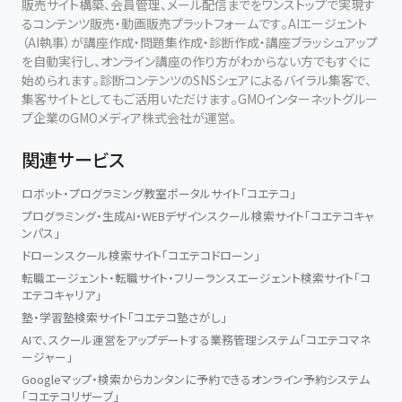
販売サイト構築、会員管理、メール配信までをワンストップで実現す
るコンテンツ販売・動画販売プラットフォームです。AIエージェント
（AI執事）が講座作成・問題集作成・診断作成・講座ブラッシュアップ
を自動実行し、オンライン講座の作り方がわからない方でもすぐに
始められます。診断コンテンツのSNSシェアによるバイラル集客で、
集客サイトとしてもご活用いただけます。GMOインターネットグルー
プ企業のGMOメディア株式会社が運営。
関連サービス
ロボット・プログラミング教室ポータルサイト「コエテコ」
プログラミング・生成AI・WEBデザインスクール検索サイト「コエテコキャ
ンパス」
ドローンスクール検索サイト「コエテコドローン」
転職エージェント・転職サイト・フリーランスエージェント検索サイト「コ
エテコキャリア」
塾・学習塾検索サイト「コエテコ塾さがし」
AIで、スクール運営をアップデートする業務管理システム「コエテコマネ
ージャー」
Googleマップ・検索からカンタンに予約できるオンライン予約システム
「コエテコリザーブ」