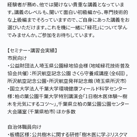
経験者が務め、他では聞けない貴重な講義となっていま
す。講義のレベルも、聞いて面白い初級編から、専門技術的
な上級編までそろっていますので、ご自身にあった講義をお
選びいただけます。これを機に一緒に「緑花」について学ん
でみませんか。ご参加をお待ちしています。
【セミナー・講習会実績】
市民向け
・公益財団法人埼玉県公園緑地協会様（地域緑花技術普及
協会共催）：所沢航空記念公園 さくら守養成講座（全6回）,
所沢航空記念公園・所沢航空発祥記念館（埼玉県所沢市）
・国立大学法人千葉大学環境健康フィールド科学センター
様：柏の葉公園千葉大学特別講演会「1日樹木医体験～樹
木を元気にするコツ～」,千葉県立柏の葉公園公園センター
大会議室（千葉県柏市）ほか多数
自治体職員向け
・板橋区様：公共樹木に関する研修「樹木医に学ぶリスクマ