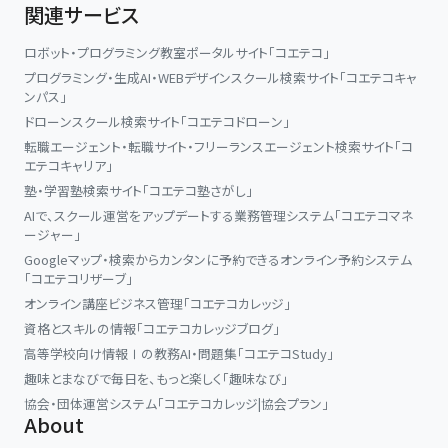
関連サービス
ロボット・プログラミング教室ポータルサイト「コエテコ」
プログラミング・生成AI・WEBデザインスクール検索サイト「コエテコキャ
ンパス」
ドローンスクール検索サイト「コエテコドローン」
転職エージェント・転職サイト・フリーランスエージェント検索サイト「コ
エテコキャリア」
塾・学習塾検索サイト「コエテコ塾さがし」
AIで、スクール運営をアップデートする業務管理システム「コエテコマネ
ージャー」
Googleマップ・検索からカンタンに予約できるオンライン予約システム
「コエテコリザーブ」
オンライン講座ビジネス管理「コエテコカレッジ」
資格とスキルの情報「コエテコカレッジブログ」
高等学校向け情報Ⅰの教務AI・問題集「コエテコStudy」
趣味とまなびで毎日を、もっと楽しく「趣味なび」
協会・団体運営システム「コエテコカレッジ|協会プラン」
About