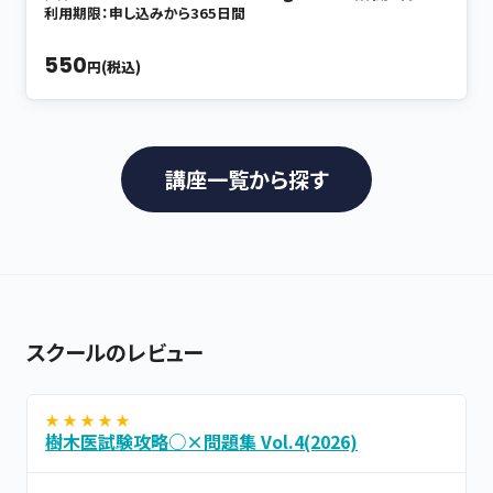
連携
利用期限：申し込みから365日間
550
円(税込)
講座一覧から探す
スクールのレビュー
★ ★ ★ ★ ★
樹木医試験攻略○×問題集 Vol.4(2026)