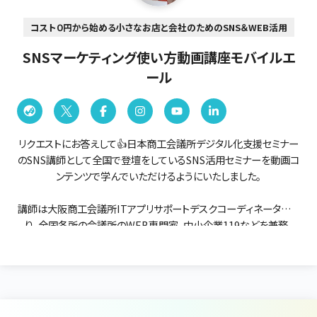
コスト０円から始める小さなお店と会社のためのSNS＆WEB活用
SNSマーケティング使い方動画講座モバイルエ
ール
リクエストにお答えして👍日本商工会議所デジタル化支援セミナー
のSNS講師として全国で登壇をしているSNS活用セミナーを動画コ
ンテンツで学んでいただけるようにいたしました。
講師は大阪商工会議所ITアプリサポートデスクコーディネータであ
り、全国各所の会議所のWEB専門家、中小企業119などを兼務。
コスト０円から始める小さなお店と会社のためのしあわせSNSとW
EBのネット集客のノウハウをオンライン講座でお伝えします。
どんどん小さなお店にも求められる「オンライン化」