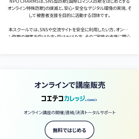
NPO CHARMSは、SNS型詐欺(国際ロマンス詐欺をはじめとする
オンライン特殊詐欺)の撲滅と、安心・安全なデジタル環境の実現、そ
して被害者支援を目的に活動する団体です。
本スクールでは、SNSや交流サイトを安全に利用したい方、オンライ
ン詐欺の被害を受けた方・受けかけた方、そのご家族や支援に関心
のある方に向けて、実践的な知識と理解を提供しています。
現在は、これまで有料で提供していたセミナー内容をもとに再構成
した、全7本の動画からなる無料講座をご用意しています。
詐欺の手口だけでなく、その背景にある構造や心理、そして被害後
オンラインで講座販売
の回復プロセスまで体系的に学ぶことができます。
変化し続けるオンライン詐欺に対して、「知識」と「判断力」の両面か
ら備えるための講座として、ぜひご活用ください。
オンライン講座の開催/連絡/決済トータルサポート
無料ではじめる