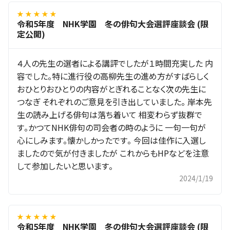
★ ★ ★ ★ ★
令和5年度 NHK学園 冬の俳句大会選評座談会 (限
定公開)
４人の先生の選者による講評でしたが１時間充実した 内
容でした。特に進行役の高柳先生の進め方がすばらしく
おひとりおひとりの内容がとぎれることなく次の先生に
つなぎ それぞれのご意見を引き出していました。 岸本先
生の読み上げる俳句は落ち着いて 相変わらず抜群で
す。かつてNHK俳句の司会者の時のように 一句一句が
心にしみます。懐かしかったです。 今回は佳作に入選し
ましたので気が付きましたが これからもHPなどを注意
して参加したいと思います。
2024/1/19
★ ★ ★ ★ ★
令和5年度 NHK学園 冬の俳句大会選評座談会 (限