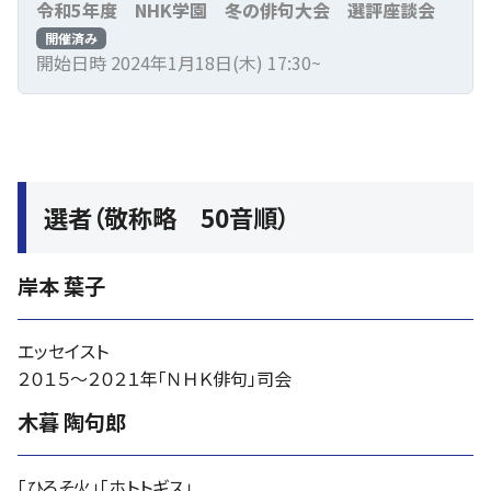
令和5年度 NHK学園 冬の俳句大会 選評座談会
開催済み
開始日時 2024年1月18日(木) 17:30~
選者（敬称略 50音順）
岸本 葉子
エッセイスト
２０１５〜２０２１年「ＮＨＫ俳句」司会
木暮 陶句郎
「ひろそ火」「ホトトギス」