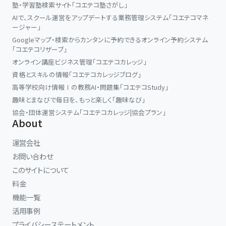
塾・学習塾検索サイト「コエテコ塾さがし」
AIで、スクール運営をアップデートする業務管理システム「コエテコマネ
ージャー」
Googleマップ・検索からカンタンに予約できるオンライン予約システム
「コエテコリザーブ」
オンライン講座ビジネス管理「コエテコカレッジ」
資格とスキルの情報「コエテコカレッジブログ」
高等学校向け情報Ⅰの教務AI・問題集「コエテコStudy」
趣味とまなびで毎日を、もっと楽しく「趣味なび」
協会・団体運営システム「コエテコカレッジ|協会プラン」
About
運営会社
お問い合わせ
このサイトについて
料金
機能一覧
活用事例
プライバシーステートメント