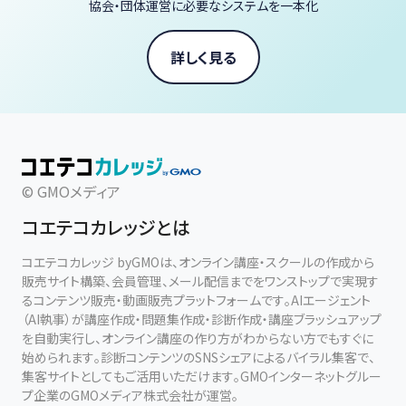
協会・団体運営に必要なシステムを一本化
入会金・年会費：無料
参加費：1回 1,000円（当日会場にて現金払い）
詳しく見る
© GMOメディア
コエテコカレッジとは
コエテコカレッジ byGMOは、オンライン講座・スクールの作成から
販売サイト構築、会員管理、メール配信までをワンストップで実現す
るコンテンツ販売・動画販売プラットフォームです。AIエージェント
（AI執事）が講座作成・問題集作成・診断作成・講座ブラッシュアップ
を自動実行し、オンライン講座の作り方がわからない方でもすぐに
始められます。診断コンテンツのSNSシェアによるバイラル集客で、
集客サイトとしてもご活用いただけます。GMOインターネットグルー
プ企業のGMOメディア株式会社が運営。