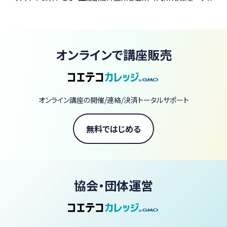
クスして対話します。予備知識は一切不要の、文系のお稽古ごとで
す。
・1回完結型なので、ご都合の良い時だけ気軽に参加できます。
・専門知識は一切不要です。初めての方も安心してご参加いただけ
オンラインで講座販売
る温かい雰囲気です。
・一方的な講義ではなく、参加者同士のフリートーク（対話）の時間
を大切にしています。
オンライン講座の開催/連絡/決済トータルサポート
【レッスンスケジュール】
主に土日や祝日の午前中、または夕方に開催しています。（月に1〜
無料ではじめる
2回程度）
※詳しい日程は「イベント」ページにて随時更新いたします。
【身につくスキル・資格】
・思考の整理と自己理解
協会・団体運営
・ブレない自分軸（人生の目的）の発見
・他者の多様な価値観に触れる対話力
【月謝/入会金/年会費】