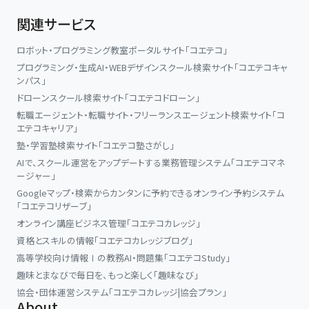
関連サービス
ロボット・プログラミング教室ポータルサイト「コエテコ」
プログラミング・生成AI・WEBデザインスクール検索サイト「コエテコキャ
ンパス」
ドローンスクール検索サイト「コエテコドローン」
転職エージェント・転職サイト・フリーランスエージェント検索サイト「コ
エテコキャリア」
塾・学習塾検索サイト「コエテコ塾さがし」
AIで、スクール運営をアップデートする業務管理システム「コエテコマネ
ージャー」
Googleマップ・検索からカンタンに予約できるオンライン予約システム
「コエテコリザーブ」
オンライン講座ビジネス管理「コエテコカレッジ」
資格とスキルの情報「コエテコカレッジブログ」
高等学校向け情報Ⅰの教務AI・問題集「コエテコStudy」
趣味とまなびで毎日を、もっと楽しく「趣味なび」
協会・団体運営システム「コエテコカレッジ|協会プラン」
About