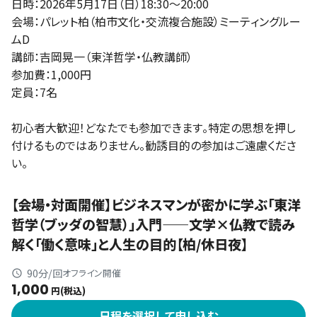
日時：2026年5月17日（日）18:30〜20:00
会場：パレット柏（柏市文化・交流複合施設）ミーティングルー
ムD
講師：吉岡晃一（東洋哲学・仏教講師）
参加費：1,000円
定員：7名
初心者大歓迎！どなたでも参加できます。特定の思想を押し
付けるものではありません。勧誘目的の参加はご遠慮くださ
い。
【会場・対面開催】ビジネスマンが密かに学ぶ「東洋
哲学（ブッダの智慧）」入門——文学×仏教で読み
解く「働く意味」と人生の目的【柏/休日夜】
90分/回
オフライン開催
1,000
円(税込)
日程を選択して申し込む