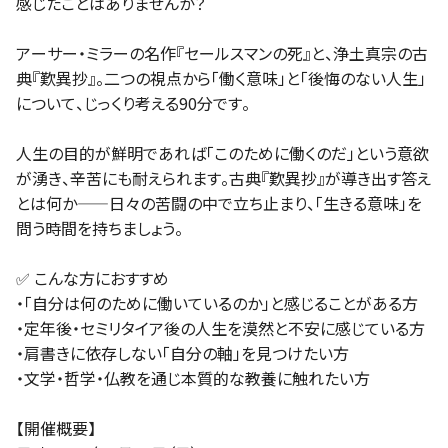
感じたことはありませんか？
アーサー・ミラーの名作『セールスマンの死』と、浄土真宗の古
典『歎異抄』。二つの視点から「働く意味」と「後悔のない人生」
について、じっくり考える90分です。
人生の目的が鮮明であれば「このために働くのだ」という意欲
が湧き、辛苦にも耐えられます。古典『歎異抄』が導き出す答え
とは何か——日々の苦闘の中で立ち止まり、「生きる意味」を
問う時間を持ちましょう。
✅ こんな方におすすめ
・「自分は何のために働いているのか」と感じることがある方
・定年後・セミリタイア後の人生を漠然と不安に感じている方
・肩書きに依存しない「自分の軸」を見つけたい方
・文学・哲学・仏教を通じ本質的な教養に触れたい方
【開催概要】