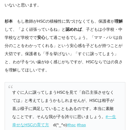
いないと思います。
杉本
もし教師がHSCの積極性に気づけなくても、保護者が
理解
して、「よく頑張っているね」と
認めれば
、子どもは小学校・中
学校など学校でで
安心
して過ごせるでしょう。「ママ・パパは自
分のことをわかってくれる」という安心感を子どもが持つことが
大切です。保護者も「手を挙げない」「すぐに譲ってしまう」
と、わが子をつい歯がゆく感じがちですが、HSCならではの良さ
を理解してほしいです。
すぐに人に譲ってしまうHSCを見て「自己主張させなく
ては」と考えてしまうかもしれませんが、HSCは相手が
喜ぶ様子に満足していることもあるのです。本当に素敵
なことです。そんな我が子を誇りに思いましょう。
#一生
幸せなHSCの育て方
d(^_^o)
#hsc
#hsp