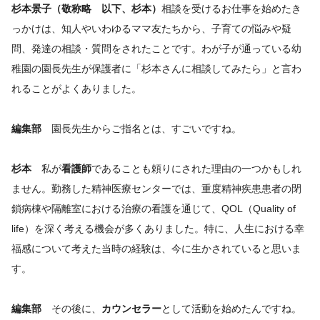
杉本景子（敬称略 以下、杉本）
相談を受けるお仕事を始めたき
っかけは、知人やいわゆるママ友たちから、子育ての悩みや疑
問、発達の相談・質問をされたことです。わが子が通っている幼
稚園の園長先生が保護者に「杉本さんに相談してみたら」と言わ
れることがよくありました。
編集部
園長先生からご指名とは、すごいですね。
杉本
私が
看護師
であることも頼りにされた理由の一つかもしれ
ません。勤務した精神医療センターでは、重度精神疾患患者の閉
鎖病棟や隔離室における治療の看護を通じて、QOL（Quality of
life）を深く考える機会が多くありました。特に、人生における幸
福感について考えた当時の経験は、今に生かされていると思いま
す。
編集部
その後に、
カウンセラー
として活動を始めたんですね。