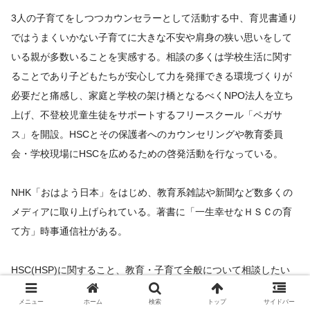
3人の子育てをしつつカウンセラーとして活動する中、育児書通り
ではうまくいかない子育てに大きな不安や肩身の狭い思いをして
いる親が多数いることを実感する。相談の多くは学校生活に関す
ることであり子どもたちが安心して力を発揮できる環境づくりが
必要だと痛感し、家庭と学校の架け橋となるべくNPO法人を立ち
上げ、不登校児童生徒をサポートするフリースクール「ペガサ
ス」を開設。HSCとその保護者へのカウンセリングや教育委員
会・学校現場にHSCを広めるための啓発活動を行なっている。
NHK「おはよう日本」をはじめ、教育系雑誌や新聞など数多くの
メディアに取り上げられている。著書に「一生幸せなＨＳＣの育
て方」時事通信社がある。
HSC(HSP)に関すること、教育・子育て全般について相談したい
場合は、NPO法人千葉こども家庭支援センターのWebサイトか
メニュー
ホーム
検索
トップ
サイドバー
ら。対面・zoomどちらでも可能です。