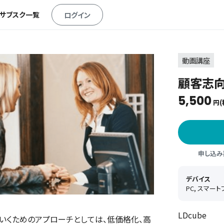
・サブスク一覧
ログイン
動画講座
顧客志
5,500
円(
申し込み期
デバイス
PC, スマー
LDcube
いくためのアプローチとしては、低価格化、高