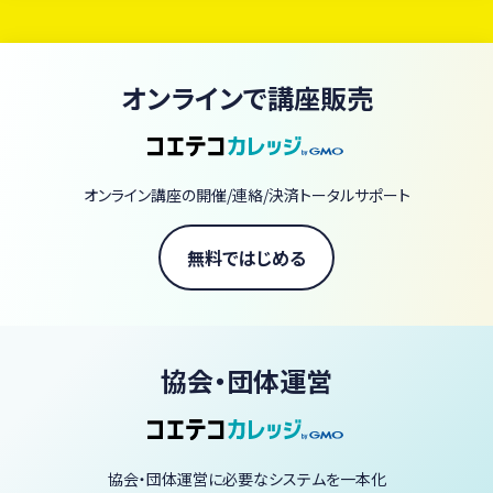
現在、380本以上のレッスン動画がいつでも・何度でも学び放題で
す。
初心者の方からプロを目指す方まで、あなたの「知りたい」に応え
オンラインで講座販売
るレシピと技術が、ここにすべて揃っています。
【当スクールの3つの強み】
圧倒的なアーカイブ量： 380本以上の動画があなたのライブラリー
オンライン講座の開催/連絡/決済トータルサポート
に。一生モノのスキルが手に入ります。
一流の講師陣： 著書70冊以上の庄司いずみをはじめ、ヴィーガン界
無料ではじめる
の第一線で活躍するシェフやパティシエなど60名以上が直接指導。
スタジオクオリティの体験： ライブ配信の臨場感で、自宅にいながら
プロの技を習得できます。
協会・団体運営
「ヴィーガン料理を毎日の暮らしに、もっと自由に、もっと美味しく。」
あなたも今日から、一生役立つ「野菜の魔法」を学びませんか？
協会・団体運営に必要なシステムを一本化