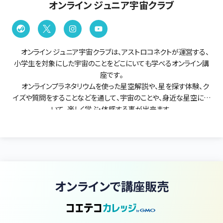
オンライン ジュニア宇宙クラブ
オンライン ジュニア宇宙クラブは、アストロコネクトが運営する、
小学生を対象にした宇宙のことをどこにいても学べるオンライン講
座です。
オンラインプラネタリウムを使った星空解説や、星を探す体験、ク
イズや質問をすることなどを通して、宇宙のことや、身近な星空につ
いて、楽しく学ぶ・体感する事が出来ます。
参加する小学生はみんな「宇宙」が大好きな仲間です。安心して
「宇宙が好きです」と手を挙げて、話をすることが出来る場所です。
オンラインジュニア宇宙クラブでは、宇宙に対する興味・関心にあ
わせて「宇宙入門コース」「宇宙探求コース」をご用意いたしました。
また、毎月2回、全コースの仲間が自由に宇宙について語るオンラ
オンラインで講座販売
イン放課後「みんなの広場」を開催。宇宙に関する質問やテーマトー
クなどを通して宇宙好きな仲間と楽しく過ごす場も提供します。