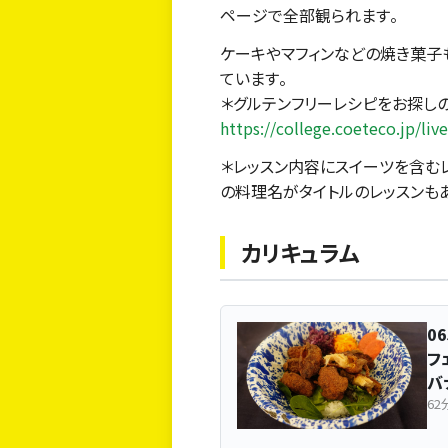
ページで全部観られます。
ケーキやマフィンなどの焼き菓子
ています。
＊グルテンフリーレシピをお探し
https://college.coeteco.jp/liv
＊レッスン内容にスイーツを含む
の料理名がタイトルのレッスンもあ
カリキュラム
0
フ
バ
62