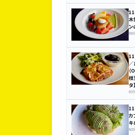
11
木
ン
66
1
／
（
枝
タ
63
1
カ
キ
60