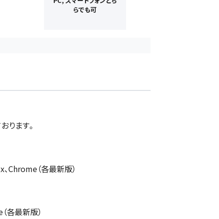
PC, スマートフォンどち
らでも可
おります。
efox、Chrome（各最新版）
ome（各最新版）