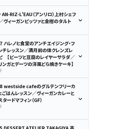
AN-RIZ-L'EAU（アンリロ）上村シェフ
／ヴィーガンピッツァと金柑のタルト
87 ハレノヒ食堂のアンチエイジング・フ
ンチレッスン／満月前の体クレンズレ
ピ 【ビーツと豆腐のレイヤーサラダ／
リンガとデーツの洋風どら焼きケーキ】
分
88 westside cafeのグルテンフリーカ
ェごはんレッスン／ヴィーガンカレーと
スタードマフィン（GF）
分
5 DESSERT ATELIER TAKAGIYA 高