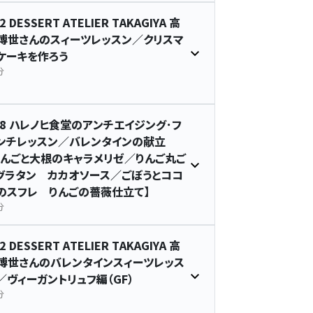
2 DESSERT ATELIER TAKAGIYA 高
博世さんのスィーツレッスン／クリスマ
ケーキを作ろう
分
78 ハレノヒ食堂のアンチエイジング･フ
ンチレッスン／バレンタインの献立
りんごと大根のキャラメリゼ／りんご丸ご
グラタン カカオソース／ごぼうとココ
のスフレ りんごの薔薇仕立て】
分
2 DESSERT ATELIER TAKAGIYA 高
博世さんのバレンタインスィーツレッス
／ヴィーガントリュフ編（GF）
分