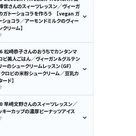
博世さんのスィーツレッスン／ヴィーガ
のガトーショコラを作ろう 【vegan ガ
ーショコラ／アーモンドミルクのヴィー
ンクリーム】
分
06 松崎恭子さんのおうちでカンタンマ
ロビ美人ごはん／ヴィーガン＆グルテン
リーのシュークリームレッスン（GF）
マクロビの米粉シュークリーム／豆乳カ
タード】
分
10 早崎文野さんのスィーツレッスン／
ッキーカップの濃厚ピーナッツアイス
分