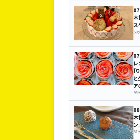
07
木
ス
60
0
レ
【
と
ア
95
08
木
ン
61