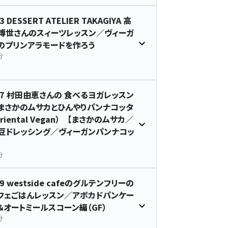
3 DESSERT ATELIER TAKAGIYA 高
博世さんのスィーツレッスン／ヴィーガ
のプリンアラモードを作ろう
分
17 村田由恵さんの 食べるヨガレッスン
まさかのムサカとひんやりパンナコッタ
Oriental Vegan） 【まさかのムサカ／
豆ドレッシング／ヴィーガンパンナコッ
】
分
19 westside cafeのグルテンフリーの
フェごはんレッスン／アボカドパンケー
＆オートミールスコーン編（GF）
分