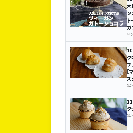
木
ン
ト
ガ
61
1
ク
フ
【
ス
62
1
ク
61