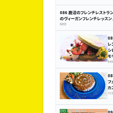
086 鹿沼のフレンチレストラン 
のヴィーガンフレンチレッスン
68分
0
レ
シ
モ
64
0
フ
カ
71
09