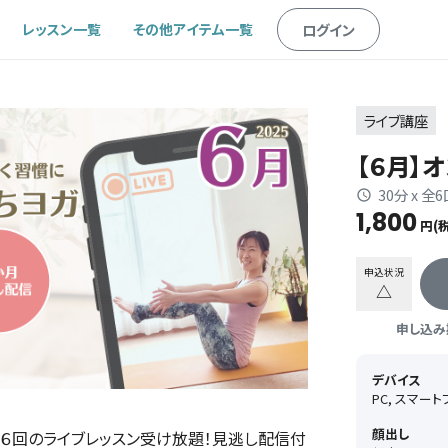
レッスン一覧
その他アイテム一覧
ログイン
ライブ講座
【６月】
30分 x 全
1,800
円(
申込状況
△
申し込み期
デバイス
PC, スマー
顔出し
６回のライブレッスン受け放題！見逃し配信付