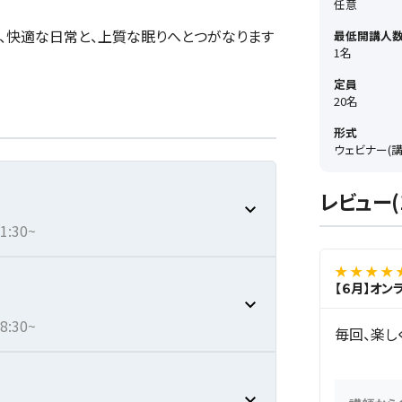
任意
、快適な日常と、上質な眠りへとつがなります
最低開講人
1名
定員
20名
形式
ウェビナー(
レビュー(
:30~
★ ★ ★ ★ 
【６月】オン
:30~
毎回、楽し