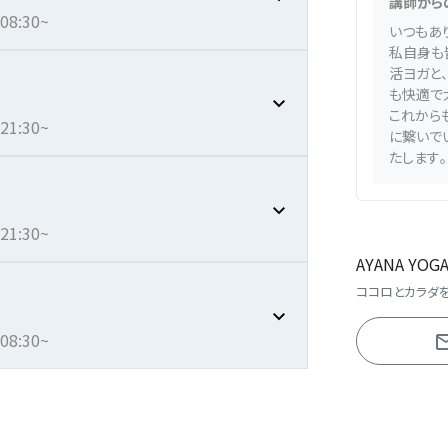
講師から
8:30~
いつもあ
私自身も
活ヨガと
も快適で
これから
1:30~
に繋いで
たします。
1:30~
AYANA YOG
ココロとカラダ
8:30~