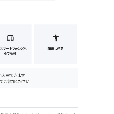
, スマートフォンどち
顔出し任意
らでも可
om入室できます
してご参加ください