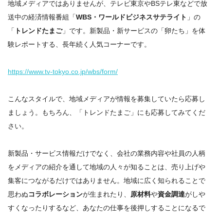
地域メディアではありませんが、テレビ東京やBSテレ東などで放
送中の経済情報番組「
WBS・ワールドビジネスサテライト
」の
「
トレンドたまご
」です。新製品・新サービスの「卵たち」を体
験レポートする、長年続く人気コーナーです。
https://www.tv-tokyo.co.jp/wbs/form/
こんなスタイルで、地域メディアが情報を募集していたら応募し
ましょう。もちろん、「トレンドたまご」にも応募してみてくだ
さい。
新製品・サービス情報だけでなく、会社の業務内容や社員の人柄
をメディアの紹介を通して地域の人々が知ることは、売り上げや
集客につながるだけではありません。地域に広く知られることで
思わぬ
コラボレーション
が生まれたり、
原材料
や
資金調達
がしや
すくなったりするなど、あなたの仕事を後押しすることになるで