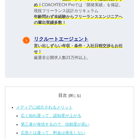
め！
COACHTECH Proでは「開発実績」を保証。
現役フリーランス設計カリキュラ​ム
年齢問わず未経験からフリーランスエンジニアへ
の輩出実績多数！
リクルートエージェント
言い出しずらい年収・条件・入社日程交渉もお任
せ！
厳選非公開求人数21万件以上。
目次
メディアに紹介されるメリット
広く知れ渡って、認知度が上がる
第三者が発信するので、信頼度が高い
広告とは違って、料金は発生しない