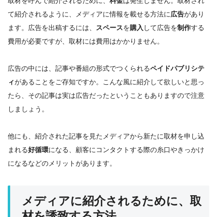
取材を呼んで紹介されるために、
料金
は発生しません。取材され
て紹介されるように、メディアに情報を載せる方法に
広告
があり
ます。広告を出稿するには、
スペース
を
購入
して広告を
制作
する
費用が必要ですが、取材には費用はかかりません。
広告の中には、記事や番組の形式でつくられる
ペイドパブリシテ
ィ
があることをご存知ですか。こんな風に紹介して欲しいと思っ
たら、その記事は実は広告だったということもありますので注意
しましょう。
他にも、紹介された記事を見たメディアから新たに取材を申し込
まれる
好循環
になる、顧客にコンタクトする際の糸口やきっかけ
になるなどのメリットがあります。
メディアに紹介されるために、取
材を誘致する方法