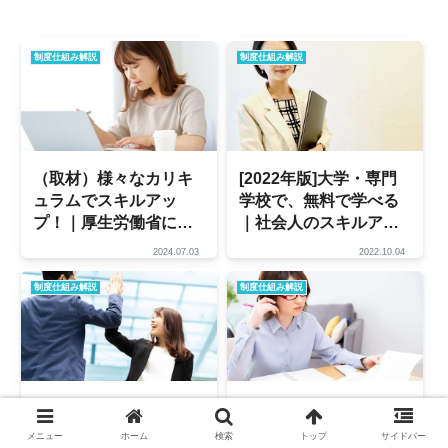
制度仕組み解説
制度仕組み解説
（取材）様々なカリキ
[2022年版]大学・専門
ュラムでスキルアッ
学校で、無料で学べる
プ！｜厚生労働省によ
｜社会人のスキルアッ
る非正規雇用・求職者
プ・プログラムに注
2024.07.03
2022.10.04
のための職業訓練・就
目！
職支援の取り組み
制度仕組み解説
制度仕組み解説
（取材）中小企業人材
公務員試験の数的処理
のスキルアップ＆キャ
ができない！苦手を克
メニュー
ホーム
検索
トップ
サイドバー