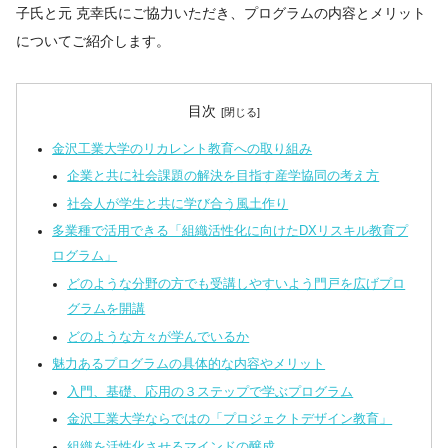
子氏と元 克幸氏にご協力いただき、プログラムの内容とメリット
についてご紹介します。
目次
金沢工業大学のリカレント教育への取り組み
企業と共に社会課題の解決を目指す産学協同の考え方
社会人が学生と共に学び合う風土作り
多業種で活用できる「組織活性化に向けたDXリスキル教育プ
ログラム」
どのような分野の方でも受講しやすいよう門戸を広げプロ
グラムを開講
どのような方々が学んでいるか
魅力あるプログラムの具体的な内容やメリット
入門、基礎、応用の３ステップで学ぶプログラム
金沢工業大学ならではの「プロジェクトデザイン教育」
組織を活性化させるマインドの醸成