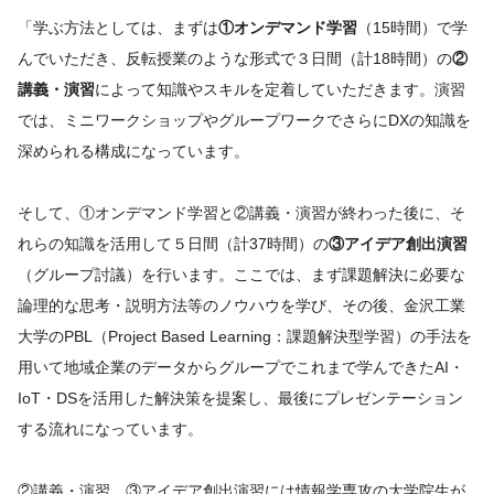
「学ぶ方法としては、まずは
①オンデマンド学習
（15時間）で学
んでいただき、反転授業のような形式で３日間（計18時間）の
②
講義・演習
によって知識やスキルを定着していただきます。演習
では、ミニワークショップやグループワークでさらにDXの知識を
深められる構成になっています。
そして、①オンデマンド学習と②講義・演習が終わった後に、そ
れらの知識を活用して５日間（計37時間）の
③アイデア創出演習
（グループ討議）を行います。ここでは、まず課題解決に必要な
論理的な思考・説明方法等のノウハウを学び、その後、金沢工業
大学のPBL（Project Based Learning：課題解決型学習）の手法を
用いて地域企業のデータからグループでこれまで学んできたAI・
IoT・DSを活用した解決策を提案し、最後にプレゼンテーション
する流れになっています。
②講義・演習、③アイデア創出演習には情報学専攻の大学院生が