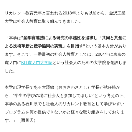
リカレント教育元年と言われる2018年よりも以前から、金沢工業
大学は社会人教育に取り組んできました。
「本学は
”産学官連携による研究の卓越性を追求し「共同と共創に
よる技術革新と産学協同の実現」を目指す”
という基本方針があり
ます。そこで、一番最初の社会人教育としては、2004年に東京の
虎ノ門に
KIT虎ノ門大学院
という社会人のための大学院を創設しま
した。
本学の現学長である大澤敏（おおさわさとし）学長が就任時か
ら、”学生の学びの場に社会人も参加してほしい”という考えの下、
本学のある石川県でも社会人のリカレント教育として学びやすい
プログラムを何か提供できないかと様々な取り組みをしておりま
す。」（西川氏）