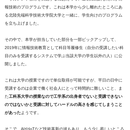
報技術のプログラムです。これは本学から少し離れたところにあ
る北陸先端科学技術大学院大学と一緒に、学生向けのプログラム
を立ち上げました。
その中で、本学が担当していた部分を一部ピックアップして、
2019年に情報技術教育として科目等履修生（自分の受講したい科
目のみを受講するシステムで学ぶ当該大学の学生以外の人）に公
開しました。
これは大学の授業ですので単位取得が可能ですが、平日の日中に
受講するのは企業で働く社会人にとって時間的に難しいこと、ま
た
工科系大学の
授業なので工学系の出身者でないと受講できない
のではないかと受講に対してハードルの高さを感じてしまうこと
があった
ようです。
そこで、AIやIoTなど技術革新の波もあり、もう少し易しいところ