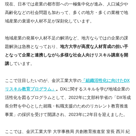
現在、日本では産業の都市部への一極集中化が進み、人口減少や
高齢化などの社会問題も加わって、多くの地方・多くの業種で地
域産業の衰退や人材不足が深刻化しています。
地域産業の発展や人材不足の解消など、地方ならではの企業の課
題解決は急務となっており、
地方大学が高度な人材育成の担い手
となって企業と連携しながら多様な社会人向けリスキル講座を開
講
しています。
ここで注目したいのが、金沢工業大学の
「組織活性化に向けたDX
リスキル教育プログラム」
。
DXに関するスキルを学び地域企業の
活性化を図るプログラムとして、2022年に文部科学省の「DX等成
長分野を中心とした就職・転職支援のためのリカレント教育推進
事業」の採択を受けて開講され、2023年に2年目を迎えました。
ここでは、金沢工業大学 大学事務局 共創教育推進室 室長 西川 紀