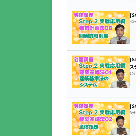
[
40
[
ス
1分
[
8分