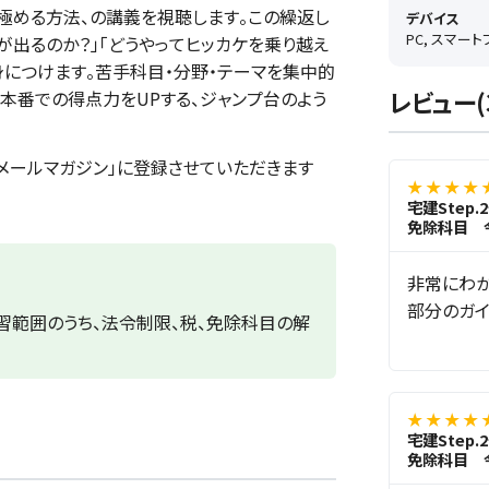
を見極める方法、の講義を視聴します。この繰返し
デバイス
PC, スマー
が出るのか？」「どうやってヒッカケを乗り越え
身につけます。苦手科目・分野・テーマを集中的
レビュー(
本番での得点力をUPする、ジャンプ台のよう
メールマガジン」に登録させていただきます
★ ★ ★ ★ 
宅建Step
免除科目 
非常にわか
部分のガイ
範囲のうち、法令制限、税、免除科目の解
★ ★ ★ ★ 
宅建Step
免除科目 