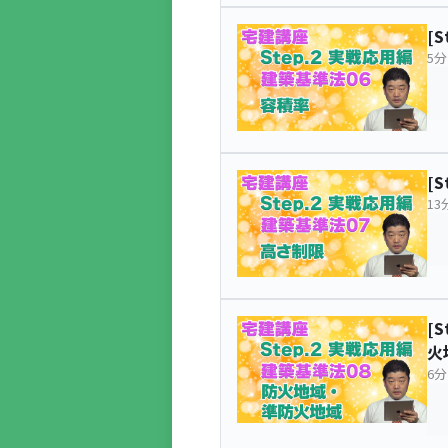
[
5分
[
13
[
火
6分