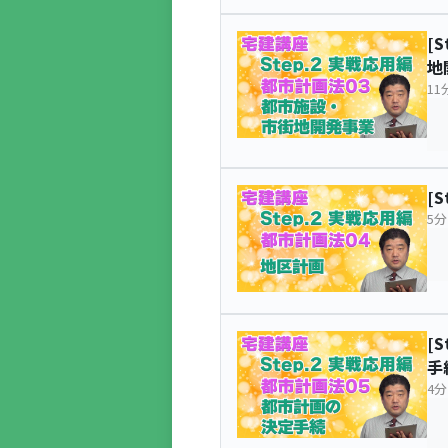
[
地
11
[
5分
[
手
4分