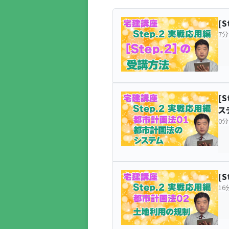
[
7分
[
ス
0分
[
16