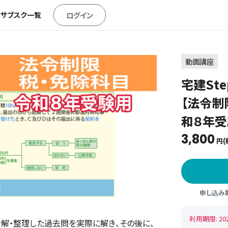
・サブスク一覧
ログイン
動画講座
宅建St
【法令制
和８年受
3,800
円(
申し込み期間
利用期限: 20
解・整理した過去問を実際に解き、その後に、