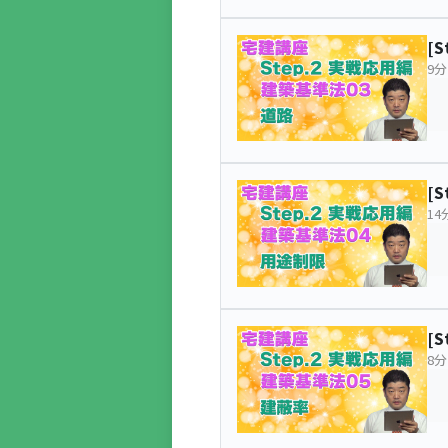
[
9分
[
14
[
8分