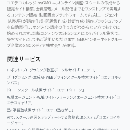
コエテコカレッジ byGMOは、オンライン講座・スクールの作成から
販売サイト構築、会員管理、メール配信までをワンストップで実現す
るコンテンツ販売・動画販売プラットフォームです。AIエージェント
（AI執事）が講座作成・問題集作成・診断作成・講座ブラッシュアップ
を自動実行し、オンライン講座の作り方がわからない方でもすぐに
始められます。診断コンテンツのSNSシェアによるバイラル集客で、
集客サイトとしてもご活用いただけます。GMOインターネットグルー
プ企業のGMOメディア株式会社が運営。
関連サービス
ロボット・プログラミング教室ポータルサイト「コエテコ」
プログラミング・生成AI・WEBデザインスクール検索サイト「コエテコキャ
ンパス」
ドローンスクール検索サイト「コエテコドローン」
転職エージェント・転職サイト・フリーランスエージェント検索サイト「コ
エテコキャリア」
塾・学習塾検索サイト「コエテコ塾さがし」
AIで、スクール運営をアップデートする業務管理システム「コエテコマネ
ージャー」
Googleマップ・検索からカンタンに予約できるオンライン予約システム