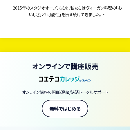
2015年のスタジオオープン以来、私たちはヴィーガン料理の「お
いしさ」と「可能性」を伝え続けてきました。
当スクールのオンラインレッスンは、まるで「ヴィーガン料理の図
書館」。
現在、380本以上のレッスン動画がいつでも・何度でも学び放題で
す。
初心者の方からプロを目指す方まで、あなたの「知りたい」に応え
オンラインで講座販売
るレシピと技術が、ここにすべて揃っています。
【当スクールの3つの強み】
圧倒的なアーカイブ量： 380本以上の動画があなたのライブラリー
オンライン講座の開催/連絡/決済トータルサポート
に。一生モノのスキルが手に入ります。
一流の講師陣： 著書70冊以上の庄司いずみをはじめ、ヴィーガン界
無料ではじめる
の第一線で活躍するシェフやパティシエなど60名以上が直接指導。
スタジオクオリティの体験： ライブ配信の臨場感で、自宅にいながら