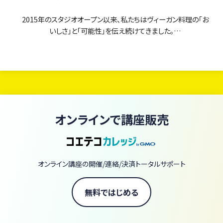
2015年のスタジオオープン以来、私たちはヴィーガン料理の「お
いしさ」と「可能性」を伝え続けてきました。
当スクールのオンラインレッスンは、まるで「ヴィーガン料理の図
書館」。
現在、380本以上のレッスン動画がいつでも・何度でも学び放題で
す。
初心者の方からプロを目指す方まで、あなたの「知りたい」に応え
オンラインで講座販売
るレシピと技術が、ここにすべて揃っています。
【当スクールの3つの強み】
圧倒的なアーカイブ量： 380本以上の動画があなたのライブラリー
オンライン講座の開催/連絡/決済トータルサポート
に。一生モノのスキルが手に入ります。
一流の講師陣： 著書70冊以上の庄司いずみをはじめ、ヴィーガン界
無料ではじめる
の第一線で活躍するシェフやパティシエなど60名以上が直接指導。