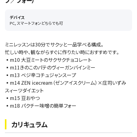
プ／フォー）
デバイス
PC, スマートフォンどちらでも可
ミニレッスンは30分でサクッと一品学べる構成。
忙しい時や、観ながらすぐに作りたい時におすすめです。
▪️m10 大豆ミートのサクサクチョコレート
▪️m11きのこのパテのヴィーガンバインミー
▪️m13 ベジ辛コチュジャンスープ
▪️m14 ZEN icecream（ゼンアイスクリーム）×庄司いずみ
スィーツダイエット
▪️m15 豆おやつ
▪️m18 パクチー味噌の簡単フォー
カリキュラム