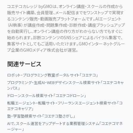
コエテコカレッジ byGMOは、オンライン講座・スクールの作成から
販売サイト構築、会員管理、メール配信までをワンストップで実現す
るコンテンツ販売・動画販売プラットフォームです。AIエージェント
（AI執事）が講座作成・問題集作成・診断作成・講座ブラッシュアップ
を自動実行し、オンライン講座の作り方がわからない方でもすぐに
始められます。診断コンテンツのSNSシェアによるバイラル集客で、
集客サイトとしてもご活用いただけます。GMOインターネットグルー
プ企業のGMOメディア株式会社が運営。
関連サービス
ロボット・プログラミング教室ポータルサイト「コエテコ」
プログラミング・生成AI・WEBデザインスクール検索サイト「コエテコキャ
ンパス」
ドローンスクール検索サイト「コエテコドローン」
転職エージェント・転職サイト・フリーランスエージェント検索サイト「コ
エテコキャリア」
塾・学習塾検索サイト「コエテコ塾さがし」
AIで、スクール運営をアップデートする業務管理システム「コエテコマネ
ージャー」