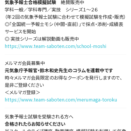
気象予報士合格模擬試験
絶賛販売中
学科一般／学科専門／実技 シリーズ１～２６
（年２回の気象予報士試験に合わせて模擬試験を作成・販売）
◎「全国統一予報士モシ（中間・直前）」で採点・添削・成績表
サービスを開始
◎ 実技シリーズは解説動画も販売中
https://www.team-saboten.com/school-moshi
メルマガ会員募集中
元気象庁予報官・鈴木和史先生のコラムを連載中です
時々メルマガ会員限定のお得なクーポンを発行しますので、
是非ご登録ください
＜メルマガ登録＞
https://www.team-saboten.com/merumaga-toroku
気象予報士試験を受験される方へ
合格されたらお知らせください
当スクールのライブ講座、動画講座、模擬試験を利用して気象