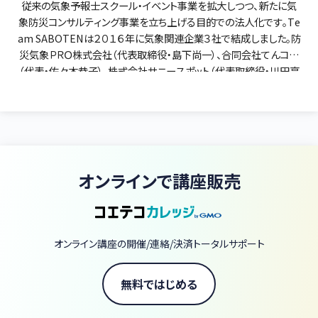
従来の気象予報士スクール・イベント事業を拡大しつつ、新たに気
象防災コンサルティング事業を立ち上げる目的での法人化です。Te
am SABOTENは２０１６年に気象関連企業３社で結成しました。防
災気象ＰＲＯ株式会社（代表取締役・島下尚一）、合同会社てんコロ
（代表・佐々木恭子）、株式会社サニースポット（代表取締役・川田亮
造）が、それぞれの得意分野を結集し、気象予報士資格取得スクー
ルや資格取得者向けのスキルアップ講座を運営しています。スクー
ル自体の実績は２０年以上あり、Team SABOTENとしても２０１６
年から実績を重ねてきました。スクールの特徴は、資格取得の小手
先のテクニックではなく、気象現象の本質を教え、気象の本当の楽し
さや奥深さを知っていただき、気象の世界への興味がより一層広が
オンラインで講座販売
るように教材や授業を作り上げていることです。局地気象予測や専
門コンサルティングに長年従事してきた講師が複数いることで、資
格を取得した方へのスキルアップ講座も充実させることができてい
ます。Team SABOTENがこれまで行ってきたスクール授業、スキル
オンライン講座の開催/連絡/決済トータルサポート
アップ講座を、動画でも受講できるようにコエテコカレッジでの提供
を始めました。資格取得を目指す方も、すでに気象予報士になって
いる方も、共に学び、共に楽しみ、共に成長していきましょう。
無料ではじめる