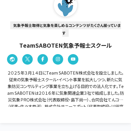
気象予報士取得と気象を楽しめるコンテンツがたくさん揃っていま
す
TeamSABOTEN気象予報士スクール
２０２５年３月１４日にTeam SABOTEN株式会社を設立しました。
従来の気象予報士スクール・イベント事業を拡大しつつ、新たに気
象防災コンサルティング事業を立ち上げる目的での法人化です。Te
am SABOTENは２０１６年に気象関連企業３社で結成しました。防
災気象ＰＲＯ株式会社（代表取締役・島下尚一）、合同会社てんコロ
（代表・佐々木恭子）、株式会社サニースポット（代表取締役・川田亮
造）が、それぞれの得意分野を結集し、気象予報士資格取得スクー
ルや資格取得者向けのスキルアップ講座を運営しています。スクー
ル自体の実績は２０年以上あり、Team SABOTENとしても２０１６