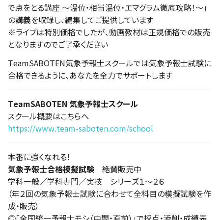
で点をとる講座 ～温位・相当温位・エマグラム徹底攻略！～」
の講義を収録し、編集してご提供しています
※ライブは特別価格でしたが、動画教材は正規価格での販売
となりますのでご了承ください
TeamSABOTEN気象予報士スクールでは気象予報士試験に
合格できるように、あなたを全力でサポートします
TeamSABOTEN 気象予報士スクール
スクール概要はこちらへ
https://www.team-saboten.com/school
本番に強くなれる！
気象予報士合格模擬試験
絶賛販売中
学科一般／学科専門／実技 シリーズ１～２６
（年２回の気象予報士試験に合わせて全科目の模擬試験を作
成・販売）
◎「全国統一予報士モシ（中間・直前）」で採点・添削・成績表