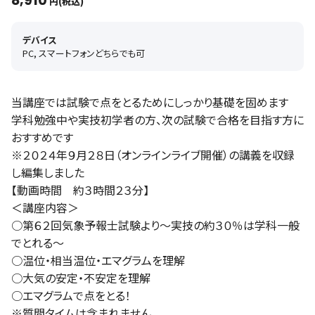
8,910
円(税込)
デバイス
PC, スマートフォンどちらでも可
当講座では試験で点をとるためにしっかり基礎を固めます
学科勉強中や実技初学者の方、次の試験で合格を目指す方に
おすすめです
※２０２４年９月２８日（オンラインライブ開催）の講義を収録
し編集しました
【動画時間 約３時間２３分】
＜講座内容＞
○第６２回気象予報士試験より～実技の約３０％は学科一般
でとれる～
○温位・相当温位・エマグラムを理解
○大気の安定・不安定を理解
○エマグラムで点をとる！
※質問タイムは含まれません