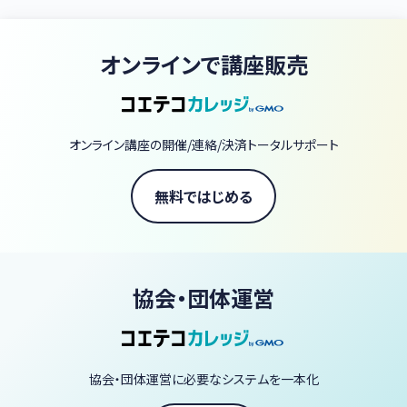
年から実績を重ねてきました。スクールの特徴は、資格取得の小手
先のテクニックではなく、気象現象の本質を教え、気象の本当の楽し
さや奥深さを知っていただき、気象の世界への興味がより一層広が
オンラインで講座販売
るように教材や授業を作り上げていることです。局地気象予測や専
門コンサルティングに長年従事してきた講師が複数いることで、資
格を取得した方へのスキルアップ講座も充実させることができてい
ます。Team SABOTENがこれまで行ってきたスクール授業、スキル
オンライン講座の開催/連絡/決済トータルサポート
アップ講座を、動画でも受講できるようにコエテコカレッジでの提供
を始めました。資格取得を目指す方も、すでに気象予報士になって
いる方も、共に学び、共に楽しみ、共に成長していきましょう。
無料ではじめる
協会・団体運営
協会・団体運営に必要なシステムを一本化