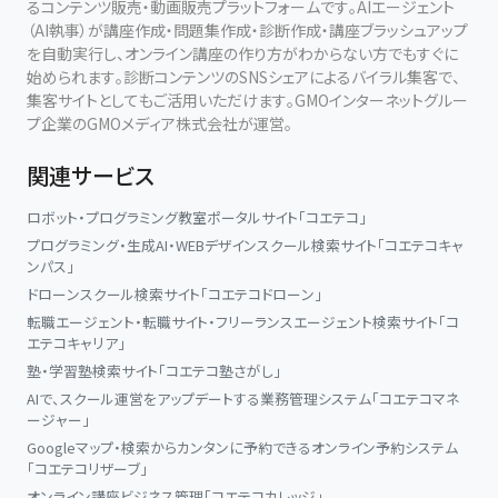
るコンテンツ販売・動画販売プラットフォームです。AIエージェント
（AI執事）が講座作成・問題集作成・診断作成・講座ブラッシュアップ
を自動実行し、オンライン講座の作り方がわからない方でもすぐに
始められます。診断コンテンツのSNSシェアによるバイラル集客で、
集客サイトとしてもご活用いただけます。GMOインターネットグルー
プ企業のGMOメディア株式会社が運営。
関連サービス
ロボット・プログラミング教室ポータルサイト「コエテコ」
プログラミング・生成AI・WEBデザインスクール検索サイト「コエテコキャ
ンパス」
ドローンスクール検索サイト「コエテコドローン」
転職エージェント・転職サイト・フリーランスエージェント検索サイト「コ
エテコキャリア」
塾・学習塾検索サイト「コエテコ塾さがし」
AIで、スクール運営をアップデートする業務管理システム「コエテコマネ
ージャー」
Googleマップ・検索からカンタンに予約できるオンライン予約システム
「コエテコリザーブ」
オンライン講座ビジネス管理「コエテコカレッジ」