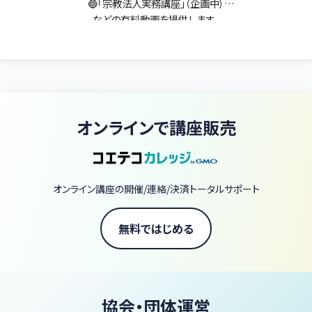
🔵「宗教法人実務講座」（企画中）
などの有料動画を提供します。
■講師陣のご紹介
🔵勝桂子（すぐれ・けいこ＝オケイ）：『いいお坊さん ひどいお坊さん』
（ベスト新書）、『心が軽くなる仏教とのつきあいかた』（啓文社書房）
著者。葬祭カウンセラー/終活専門特定行政書士/AFP。全国各地の
僧侶研修に登壇。
オンラインで講座販売
🔵二村祐輔（ふたむら・ゆうすけ）：葬祭カウンセラーの生みの親。日
本葬祭アカデミー教務研究室代表
オンライン講座の開催/連絡/決済トータルサポート
無料ではじめる
協会・団体運営