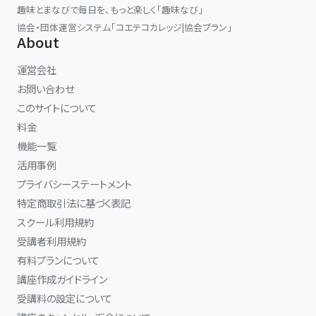
フライブルク音楽大学卒業。
趣味とまなびで毎日を、もっと楽しく「趣味なび」
協会・団体運営システム「コエテコカレッジ|協会プラン」
ドイツ留学当初、教授より自身の演奏を「ジャパニーズスタイルだ」
About
と指摘されたことをきっかけに、身体を自在に使い、楽器を鳴らし切
るための技術研究に着手。4年後の卒業試験では、全教授から満点
運営会社
の評価を受け、最優秀の成績で卒業した。
お問い合わせ
このサイトについて
現在は、ショパンの演奏法を基礎にした「身体と音から見直すピアノ
料金
演奏法」の普及に力を注いでおり、基礎講座《ピアノ上達への最短距
機能一覧
離》や、《限界突破》体と脳を覚醒させる３つの理論などの講座を展
活用事例
開。著書に『日本のピアノ常識は世界の非常識？』がある。
プライバシーステートメント
ピアニストとして演奏活動を行うほか、ピアノ演奏、身体の使い方、
特定商取引法に基づく表記
リズム感、音の知覚、感性の開発をテーマに、独自のメソッドを展開し
スクール利用規約
ている。
受講者利用規約
有料プランについて
講座作成ガイドライン
受講料の設定について