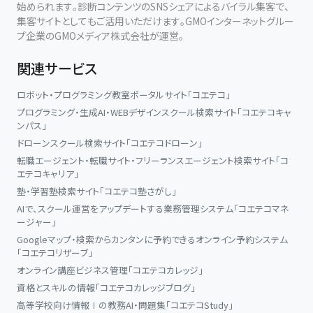
始められます。診断コンテンツのSNSシェアによるバイラル集客で、
身体と感覚を整えればよいのかを、具体的に学びます。
集客サイトとしてもご活用いただけます。GMOインターネットグルー
プ企業のGMOメディア株式会社が運営。
目指しているのは、単に「うまく弾く」ことではありません。
関連サービス
ピアノを通して、身体の可能性に気づき、音の聴き方を深め、自分の
中に眠っていた力を引き出していくこと。
ロボット・プログラミング教室ポータルサイト「コエテコ」
プログラミング・生成AI・WEBデザインスクール検索サイト「コエテコキャ
それが、講座に共通するテーマです。
ンパス」
ドローンスクール検索サイト「コエテコドローン」
「常に新しい自分に出会う」
転職エージェント・転職サイト・フリーランスエージェント検索サイト「コ
エテコキャリア」
ピアノを学ぶ方にも、身体や感性の可能性を広げたい方にも。
塾・学習塾検索サイト「コエテコ塾さがし」
このスクールは、今までの学び方では届かなかった領域へ進むため
AIで、スクール運営をアップデートする業務管理システム「コエテコマネ
の場所です。
ージャー」
Googleマップ・検索からカンタンに予約できるオンライン予約システム
講師 黒木洋平
「コエテコリザーブ」
オンライン講座ビジネス管理「コエテコカレッジ」
1989年生まれ。
資格とスキルの情報「コエテコカレッジブログ」
東京音楽大学ピアノ演奏家コース卒業。
高等学校向け情報Ⅰの教務AI・問題集「コエテコStudy」