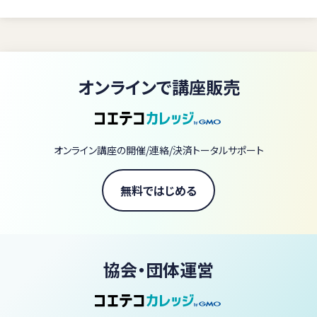
指の動かし方、脱力、タッチ、身体の支え方、リズムの感じ方、音の聴
き方、表現のつくり方。
それらを一つずつ見直しながら、演奏を成立させている身体と感覚
の前提そのものを変えていきます。
オンラインで講座販売
どれだけ一生懸命練習しても、身体の使い方や音の捉え方が変わ
らなければ、演奏は同じ問題を繰り返します。
指だけを鍛える。
オンライン講座の開催/連絡/決済トータルサポート
力を抜こうとする。
音色を変えようとする。
表現をつけようとする。
無料ではじめる
その一つひとつの努力は大切です。
けれど、それらが演奏全体の中でどうつながっているのかを理解し
なければ、上達は部分的な改善にとどまってしまいます。
協会・団体運営
本スクールの講座では、表面的なコツや一時的な練習法ではなく、
演奏そのものを成立させている前提から見直します。