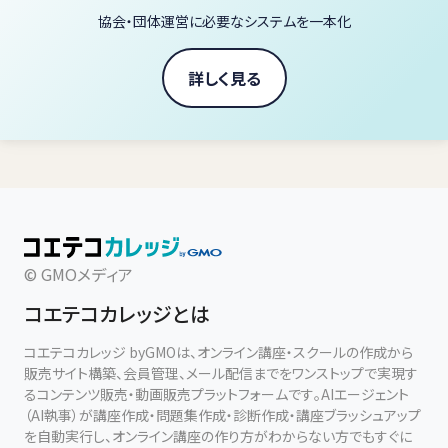
協会・団体運営に必要なシステムを一本化
鍵盤にどう触れるか。
身体をどう支えるか。
リズムをどう感じるか。
詳しく見る
音をどう聴き、どう響かせるか。
そして、演奏する自分自身の状態をどう整えるか。
こうした視点を学ぶことで、ピアノの弾き方は根本から変わります。
このスクールの講座は、講師・黒木洋平が、演奏活動と指導の中で
積み重ねてきた観察と研究をもとに構成されています。
© GMOメディア
演奏の違いは、指の技術だけで生まれるものではありません。
コエテコカレッジとは
身体の使い方、リズムの感じ方、音の聴き方、楽器との距離感。
そうした一つひとつの前提が、音色、タッチ、表現の自由さを決定づ
コエテコカレッジ byGMOは、オンライン講座・スクールの作成から
けます。
販売サイト構築、会員管理、メール配信までをワンストップで実現す
るコンテンツ販売・動画販売プラットフォームです。AIエージェント
（AI執事）が講座作成・問題集作成・診断作成・講座ブラッシュアップ
だからこそ、講座では「こう弾けばよい」という表面的な方法ではな
を自動実行し、オンライン講座の作り方がわからない方でもすぐに
く、なぜその動きが生まれるのか、なぜ音が変わるのか、どのように