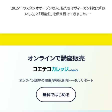
2015年のスタジオオープン以来、私たちはヴィーガン料理の「お
いしさ」と「可能性」を伝え続けてきました。
当スクールのオンラインレッスンは、まるで「ヴィーガン料理の図
書館」。
現在、380本以上のレッスン動画がいつでも・何度でも学び放題で
す。
初心者の方からプロを目指す方まで、あなたの「知りたい」に応え
オンラインで講座販売
るレシピと技術が、ここにすべて揃っています。
【当スクールの3つの強み】
圧倒的なアーカイブ量： 380本以上の動画があなたのライブラリー
オンライン講座の開催/連絡/決済トータルサポート
に。一生モノのスキルが手に入ります。
一流の講師陣： 著書70冊以上の庄司いずみをはじめ、ヴィーガン界
無料ではじめる
の第一線で活躍するシェフやパティシエなど60名以上が直接指導。
スタジオクオリティの体験： ライブ配信の臨場感で、自宅にいながら