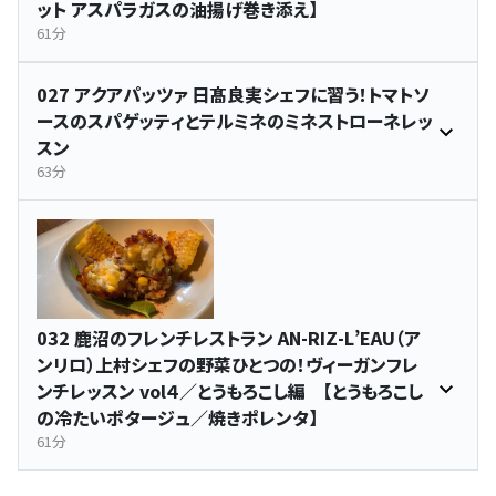
ット アスパラガスの油揚げ巻き添え】
61分
027 アクアパッツァ 日髙良実シェフに習う！トマトソ
ースのスパゲッティとテルミネのミネストローネレッ
スン
63分
032 鹿沼のフレンチレストラン AN-RIZ-L’EAU（ア
ンリロ）上村シェフの野菜ひとつの！ヴィーガンフレ
ンチレッスン vol４／とうもろこし編 【とうもろこし
の冷たいポタージュ／焼きポレンタ】
61分