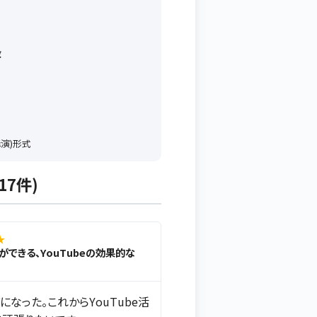
数
講演)形式
17件)
★
家ができる、YouTubeの効果的な
になった。これからYouTube活