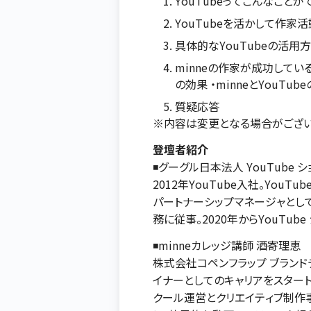
YouTubeってこんなことが
YouTubeを活かして作家
具体的なYouTubeの活用
minneの作家が成功している
の効果 ・minneとYouTu
質疑応答
※内容は変更となる場合がござ
登壇者紹介
◾️グーグル日本法人 YouTube
2012年YouTube入社。You
パートナーシップマネージャとし
務に従事。2020年からYouTu
◾️minneカレッジ講師 酒寄理恵
株式会社コペンフラップ ブランド
イナーとしてのキャリアをスター
クール運営とクリエイティブ制作