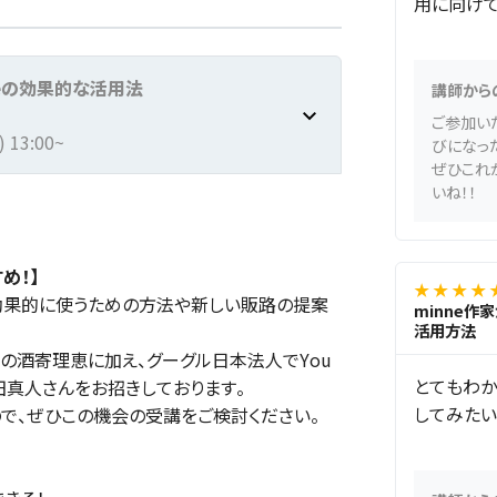
用に向け
beの効果的な活用法
講師から
ご参加い
13:00~
びになっ
ぜひこれか
いね！！
め！】
★ ★ ★ ★ 
を効果的に使うための方法や新しい販路の提案
minne作
活用方法
師の酒寄理恵に加え、グーグル日本法人でYou
とてもわか
仲田真人さんをお招きしております。
してみたい
で、ぜひこの機会の受講をご検討ください。