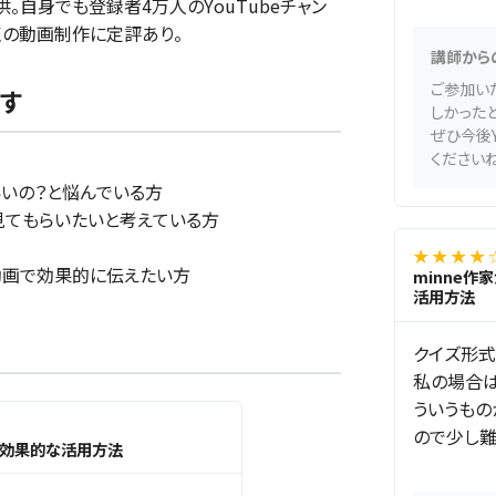
。自身でも登録者4万人のYouTubeチャン
点の動画制作に定評あり。
講師から
ご参加い
す
しかった
ぜひ今後Y
くださいね
いいの？と悩んでいる方
見てもらいたいと考えている方
★ ★ ★ ★ 
動画で効果的に伝えたい方
minne作
活用方法
クイズ形式
私の場合は
ういうもの
ので少し難
eの効果的な活用方法