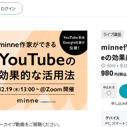
ログイン
ライブ講座
minne
eの効果
60分 x 全
980
円(税込
申込状況
◯
申し込み期間
デバイス
PC, スマー
ーカイブ動画をご視聴ください。