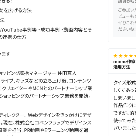
できる！
講師から
活動を広げる方法
ご参加い
ビューも
方法
ぜひこれか
YouTube事例等 ・成功事例 ・動画内容とそ
ださいね！
beの連携の仕方
います
★ ★ ★ ★ 
minne作
活用方法
 ショッピング統括マネージャー 仲田真人
Tubeライブ、キッズなどの立ち上げ後、コンテンツ
クイズ形式
てクリエイターやMCNとのパートナーシップ業
しくてあっ
be ショッピングのパートナーシップ業務を開始。
しまいまし
作品作り
ですが、落
ディレクター。 Webデザインをきっかけにデザ
使ってみた
ト。現在、株式会社コペンフラップでデザインス
ざいました！
事業を担当。PR動画やEラーニング動画を通