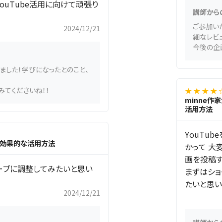
ouTube活用に向けて頑張り
講師から
ご参加い
2024/12/21
細なレビ
今後の企
ました！学びになったとのこと、
★ ★ ★ ★ 
みてくださいね！！
minne作
活用方法
YouTu
eの効果的な活用方法
かって 大
画を投稿
ューブに調整してみたいと思い
まずはシ
たいと思い
2024/12/21