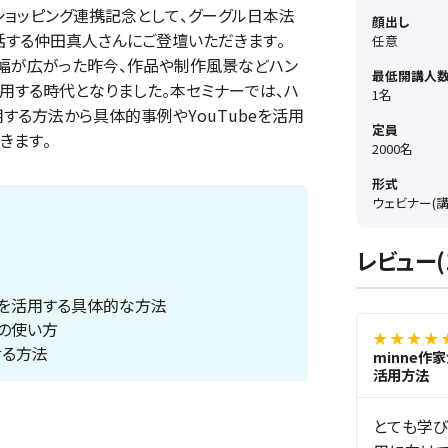
 ショッピング連携記念として、グーグル日本法
顔出し
を統括する仲田真人さんにご登壇いただきます。
任意
幅が広がった昨今、作品や制作風景などハン
最低開講人
用する時代となりました。本セミナーでは、ハ
1名
用する方法から具体的事例やYouTubeを活用
定員
きます。
2000名
形式
ウェビナー(
レビュー(
beを活用する具体的な方法
eの使い方
★ ★ ★ ★ 
させる方法
minne作
活用方法
とても学び