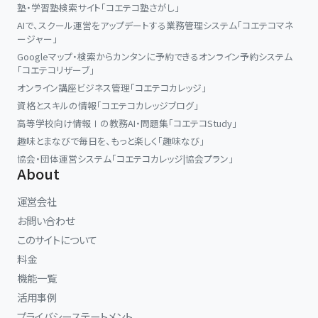
塾・学習塾検索サイト「コエテコ塾さがし」
AIで、スクール運営をアップデートする業務管理システム「コエテコマネ
ージャー」
Googleマップ・検索からカンタンに予約できるオンライン予約システム
「コエテコリザーブ」
オンライン講座ビジネス管理「コエテコカレッジ」
資格とスキルの情報「コエテコカレッジブログ」
高等学校向け情報Ⅰの教務AI・問題集「コエテコStudy」
趣味とまなびで毎日を、もっと楽しく「趣味なび」
協会・団体運営システム「コエテコカレッジ|協会プラン」
About
運営会社
お問い合わせ
このサイトについて
料金
機能一覧
活用事例
プライバシーステートメント