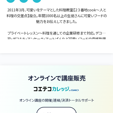
2011年3月、可愛いをテーマとした料理教室【２３番地cook～人と
料理の交差点】設立。年間1000名以上の生徒さんに可愛いフードの
魅力をお伝えしてきました。
プライベートレッスン～料理を通しての企業研修まで対応。デコ寿
司・デコもち・アンケーキ・アートぱんなど可愛いフードの資格取得
も出来る教室です。
【[生徒さんの生の声]を生かした、[専門家目線]】レシピ考案から営
業同行、商品開発。健康、美容関係の食品の依頼も多数。海外から
来られた観光客へ日本文化を愉しんでいただくための企画や、食品
メーカーのレシピ考案、テレビ出演を通じての料理の広報活動など
オンラインで講座販売
料理を通じて多方面で活躍中。
オンライン講座の開催/連絡/決済トータルサポート