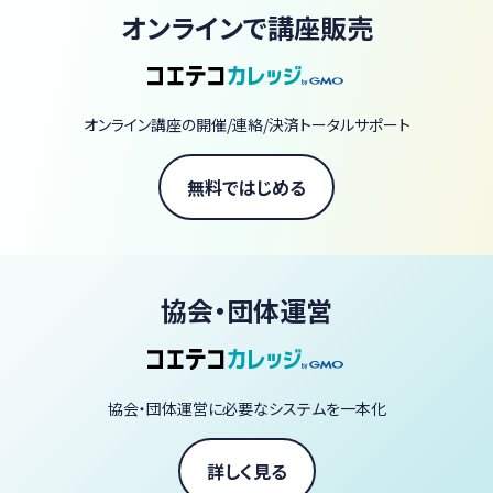
初心者の方からプロを目指す方まで、あなたの「知りたい」に応え
オンラインで講座販売
るレシピと技術が、ここにすべて揃っています。
【当スクールの3つの強み】
圧倒的なアーカイブ量： 380本以上の動画があなたのライブラリー
オンライン講座の開催/連絡/決済トータルサポート
に。一生モノのスキルが手に入ります。
一流の講師陣： 著書70冊以上の庄司いずみをはじめ、ヴィーガン界
無料ではじめる
の第一線で活躍するシェフやパティシエなど60名以上が直接指導。
スタジオクオリティの体験： ライブ配信の臨場感で、自宅にいながら
プロの技を習得できます。
協会・団体運営
「ヴィーガン料理を毎日の暮らしに、もっと自由に、もっと美味しく。」
あなたも今日から、一生役立つ「野菜の魔法」を学びませんか？
協会・団体運営に必要なシステムを一本化
ヴィーガン料理家 庄司いずみ
詳しく見る