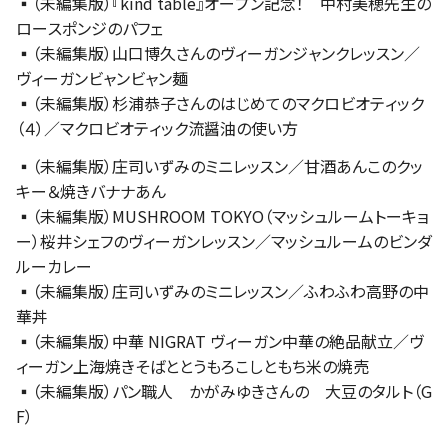
▪️
（未編集版）『kind table』オープン記念！ 中村美穂先生の
ロースポンジのパフェ
▪️（未編集版）山口博久さんのヴィーガンジャンクレッスン／
ヴィーガンビャンビャン麺
▪️（未編集版）
杉浦恭子さんのはじめてのマクロビオティック
（４）／マクロビオティック流醤油の使い方
▪️（未編集版）
庄司いずみのミニレッスン／甘酒あんこのクッ
キー＆焼きバナナあん
▪️（未編集版）MUSHROOM TOKYO（マッシュルームトーキョ
ー）桜井シェフのヴィーガンレッスン／マッシュルームのビンダ
ルーカレー
▪️（未編集版）庄司いずみのミニレッスン／ふわふわ高野の中
華丼
▪️（未編集版）
中華 NIGRAT ヴィーガン中華の絶品献立／ヴ
ィーガン上海焼きそばととうもろこしともち米の焼売
▪️（未編集版）パン職人 かがみゆきさんの 大豆のタルト（G
F）