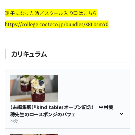
迷子になった時／スクール入り口はこちら
https://college.coeteco.jp/bundles/X8LbsmY0
カリキュラム
（未編集版）『kind table』オープン記念！ 中村美
穂先生のロースポンジのパフェ
24分