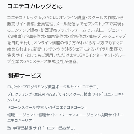
コエテコカレッジとは
身体の使い方、リズムの感じ方、音の聴き方、楽器との距離感。
そうした一つひとつの前提が、音色、タッチ、表現の自由さを決定づ
コエテコカレッジ byGMOは、オンライン講座・スクールの作成から
けます。
販売サイト構築、会員管理、メール配信までをワンストップで実現す
るコンテンツ販売・動画販売プラットフォームです。AIエージェント
（AI執事）が講座作成・問題集作成・診断作成・講座ブラッシュアップ
だからこそ、講座では「こう弾けばよい」という表面的な方法ではな
を自動実行し、オンライン講座の作り方がわからない方でもすぐに
く、なぜその動きが生まれるのか、なぜ音が変わるのか、どのように
始められます。診断コンテンツのSNSシェアによるバイラル集客で、
身体と感覚を整えればよいのかを、具体的に学びます。
集客サイトとしてもご活用いただけます。GMOインターネットグルー
プ企業のGMOメディア株式会社が運営。
目指しているのは、単に「うまく弾く」ことではありません。
関連サービス
ピアノを通して、身体の可能性に気づき、音の聴き方を深め、自分の
中に眠っていた力を引き出していくこと。
ロボット・プログラミング教室ポータルサイト「コエテコ」
プログラミング・生成AI・WEBデザインスクール検索サイト「コエテコキャ
それが、講座に共通するテーマです。
ンパス」
ドローンスクール検索サイト「コエテコドローン」
「常に新しい自分に出会う」
転職エージェント・転職サイト・フリーランスエージェント検索サイト「コ
エテコキャリア」
ピアノを学ぶ方にも、身体や感性の可能性を広げたい方にも。
塾・学習塾検索サイト「コエテコ塾さがし」
このスクールは、今までの学び方では届かなかった領域へ進むため