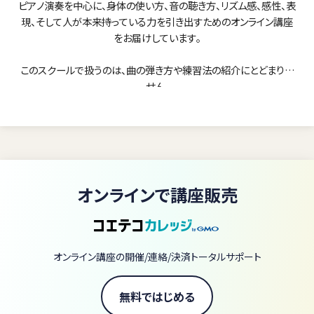
ピアノ演奏を中心に、身体の使い方、音の聴き方、リズム感、感性、表
現、そして人が本来持っている力を引き出すためのオンライン講座
をお届けしています。
このスクールで扱うのは、曲の弾き方や練習法の紹介にとどまりま
せん。
指の動かし方、脱力、タッチ、身体の支え方、リズムの感じ方、音の聴
き方、表現のつくり方。
それらを一つずつ見直しながら、演奏を成立させている身体と感覚
の前提そのものを変えていきます。
オンラインで講座販売
どれだけ一生懸命練習しても、身体の使い方や音の捉え方が変わ
らなければ、演奏は同じ問題を繰り返します。
指だけを鍛える。
オンライン講座の開催/連絡/決済トータルサポート
力を抜こうとする。
音色を変えようとする。
表現をつけようとする。
無料ではじめる