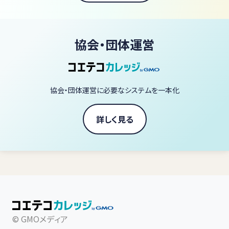
その一つひとつの努力は大切です。
けれど、それらが演奏全体の中でどうつながっているのかを理解し
なければ、上達は部分的な改善にとどまってしまいます。
協会・団体運営
本スクールの講座では、表面的なコツや一時的な練習法ではなく、
演奏そのものを成立させている前提から見直します。
協会・団体運営に必要なシステムを一本化
鍵盤にどう触れるか。
身体をどう支えるか。
リズムをどう感じるか。
詳しく見る
音をどう聴き、どう響かせるか。
そして、演奏する自分自身の状態をどう整えるか。
こうした視点を学ぶことで、ピアノの弾き方は根本から変わります。
このスクールの講座は、講師・黒木洋平が、演奏活動と指導の中で
積み重ねてきた観察と研究をもとに構成されています。
© GMOメディア
演奏の違いは、指の技術だけで生まれるものではありません。