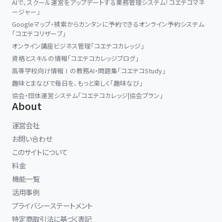
AIで、スクール運営をアップデートする業務管理システム「コエテコマネ
の場所です。
ージャー」
Googleマップ・検索からカンタンに予約できるオンライン予約システム
講師 黒木洋平
「コエテコリザーブ」
オンライン講座ビジネス管理「コエテコカレッジ」
1989年生まれ。
資格とスキルの情報「コエテコカレッジブログ」
東京音楽大学ピアノ演奏家コース卒業。
高等学校向け情報Ⅰの教務AI・問題集「コエテコStudy」
フライブルク音楽大学卒業。
趣味とまなびで毎日を、もっと楽しく「趣味なび」
協会・団体運営システム「コエテコカレッジ|協会プラン」
ドイツ留学当初、教授より自身の演奏を「ジャパニーズスタイルだ」
About
と指摘されたことをきっかけに、身体を自在に使い、楽器を鳴らし切
るための技術研究に着手。4年後の卒業試験では、全教授から満点
運営会社
の評価を受け、最優秀の成績で卒業した。
お問い合わせ
このサイトについて
現在は、ショパンの演奏法を基礎にした「身体と音から見直すピアノ
料金
演奏法」の普及に力を注いでおり、基礎講座《ピアノ上達への最短距
機能一覧
離》や、《限界突破》体と脳を覚醒させる３つの理論などの講座を展
活用事例
開。著書に『日本のピアノ常識は世界の非常識？』がある。
プライバシーステートメント
ピアニストとして演奏活動を行うほか、ピアノ演奏、身体の使い方、
特定商取引法に基づく表記