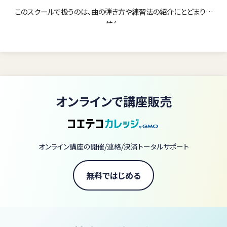
このスクールで扱うのは、曲の弾き方や練習法の紹介にとどまりま
せん。
指の動かし方、脱力、タッチ、身体の支え方、リズムの感じ方、音の聴
き方、表現のつくり方。
それらを一つずつ見直しながら、演奏を成立させている身体と感覚
の前提そのものを変えていきます。
オンラインで講座販売
どれだけ一生懸命練習しても、身体の使い方や音の捉え方が変わ
らなければ、演奏は同じ問題を繰り返します。
指だけを鍛える。
オンライン講座の開催/連絡/決済トータルサポート
力を抜こうとする。
音色を変えようとする。
表現をつけようとする。
無料ではじめる
その一つひとつの努力は大切です。
けれど、それらが演奏全体の中でどうつながっているのかを理解し
なければ、上達は部分的な改善にとどまってしまいます。