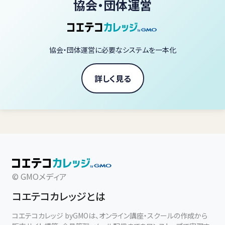
協会・団体運営
本スクールの講座では、表面的なコツや一時的な練習法ではなく、
演奏そのものを成立させている前提から見直します。
協会・団体運営に必要なシステムを一本化
鍵盤にどう触れるか。
身体をどう支えるか。
リズムをどう感じるか。
詳しく見る
音をどう聴き、どう響かせるか。
そして、演奏する自分自身の状態をどう整えるか。
こうした視点を学ぶことで、ピアノの弾き方は根本から変わります。
このスクールの講座は、講師・黒木洋平が、演奏活動と指導の中で
積み重ねてきた観察と研究をもとに構成されています。
© GMOメディア
演奏の違いは、指の技術だけで生まれるものではありません。
コエテコカレッジとは
身体の使い方、リズムの感じ方、音の聴き方、楽器との距離感。
そうした一つひとつの前提が、音色、タッチ、表現の自由さを決定づ
コエテコカレッジ byGMOは、オンライン講座・スクールの作成から