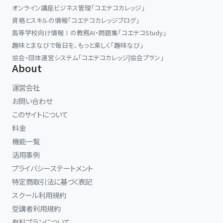
オンライン講座ビジネス管理「コエテコカレッジ」
1989年生まれ。
資格とスキルの情報「コエテコカレッジブログ」
東京音楽大学ピアノ演奏家コース卒業。
高等学校向け情報Ⅰの教務AI・問題集「コエテコStudy」
フライブルク音楽大学卒業。
趣味とまなびで毎日を、もっと楽しく「趣味なび」
協会・団体運営システム「コエテコカレッジ|協会プラン」
ドイツ留学当初、教授より自身の演奏を「ジャパニーズスタイルだ」
About
と指摘されたことをきっかけに、身体を自在に使い、楽器を鳴らし切
るための技術研究に着手。4年後の卒業試験では、全教授から満点
運営会社
の評価を受け、最優秀の成績で卒業した。
お問い合わせ
このサイトについて
現在は、ショパンの演奏法を基礎にした「身体と音から見直すピアノ
料金
演奏法」の普及に力を注いでおり、基礎講座《ピアノ上達への最短距
機能一覧
離》や、《限界突破》体と脳を覚醒させる３つの理論などの講座を展
活用事例
開。著書に『日本のピアノ常識は世界の非常識？』がある。
プライバシーステートメント
ピアニストとして演奏活動を行うほか、ピアノ演奏、身体の使い方、
特定商取引法に基づく表記
リズム感、音の知覚、感性の開発をテーマに、独自のメソッドを展開し
スクール利用規約
ている。
受講者利用規約
有料プランについて