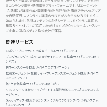
けます。
販売サイト構築、会員管理、メール配信までをワンストップで実現す
るコンテンツ販売・動画販売プラットフォームです。AIエージェント
（AI執事）が講座作成・問題集作成・診断作成・講座ブラッシュアップ
だからこそ、講座では「こう弾けばよい」という表面的な方法ではな
を自動実行し、オンライン講座の作り方がわからない方でもすぐに
く、なぜその動きが生まれるのか、なぜ音が変わるのか、どのように
始められます。診断コンテンツのSNSシェアによるバイラル集客で、
身体と感覚を整えればよいのかを、具体的に学びます。
集客サイトとしてもご活用いただけます。GMOインターネットグルー
プ企業のGMOメディア株式会社が運営。
目指しているのは、単に「うまく弾く」ことではありません。
関連サービス
ピアノを通して、身体の可能性に気づき、音の聴き方を深め、自分の
中に眠っていた力を引き出していくこと。
ロボット・プログラミング教室ポータルサイト「コエテコ」
プログラミング・生成AI・WEBデザインスクール検索サイト「コエテコキャ
それが、講座に共通するテーマです。
ンパス」
ドローンスクール検索サイト「コエテコドローン」
「常に新しい自分に出会う」
転職エージェント・転職サイト・フリーランスエージェント検索サイト「コ
エテコキャリア」
ピアノを学ぶ方にも、身体や感性の可能性を広げたい方にも。
塾・学習塾検索サイト「コエテコ塾さがし」
このスクールは、今までの学び方では届かなかった領域へ進むため
AIで、スクール運営をアップデートする業務管理システム「コエテコマネ
の場所です。
ージャー」
Googleマップ・検索からカンタンに予約できるオンライン予約システム
講師 黒木洋平
「コエテコリザーブ」