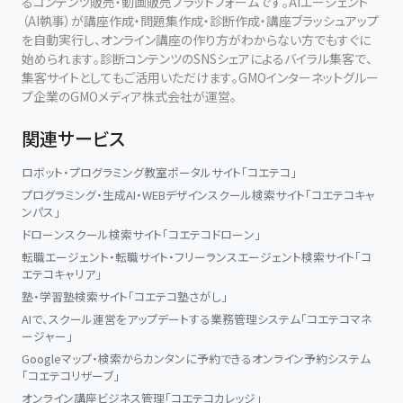
るコンテンツ販売・動画販売プラットフォームです。AIエージェント
（AI執事）が講座作成・問題集作成・診断作成・講座ブラッシュアップ
を自動実行し、オンライン講座の作り方がわからない方でもすぐに
始められます。診断コンテンツのSNSシェアによるバイラル集客で、
集客サイトとしてもご活用いただけます。GMOインターネットグルー
プ企業のGMOメディア株式会社が運営。
関連サービス
ロボット・プログラミング教室ポータルサイト「コエテコ」
プログラミング・生成AI・WEBデザインスクール検索サイト「コエテコキャ
ンパス」
ドローンスクール検索サイト「コエテコドローン」
転職エージェント・転職サイト・フリーランスエージェント検索サイト「コ
エテコキャリア」
塾・学習塾検索サイト「コエテコ塾さがし」
AIで、スクール運営をアップデートする業務管理システム「コエテコマネ
ージャー」
Googleマップ・検索からカンタンに予約できるオンライン予約システム
「コエテコリザーブ」
オンライン講座ビジネス管理「コエテコカレッジ」