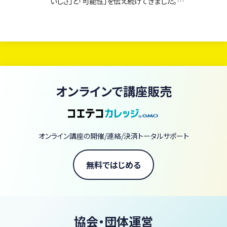
いしさ」と「可能性」を伝え続けてきました。
当スクールのオンラインレッスンは、まるで「ヴィーガン料理の図
書館」。
現在、380本以上のレッスン動画がいつでも・何度でも学び放題で
す。
初心者の方からプロを目指す方まで、あなたの「知りたい」に応え
オンラインで講座販売
るレシピと技術が、ここにすべて揃っています。
【当スクールの3つの強み】
圧倒的なアーカイブ量： 380本以上の動画があなたのライブラリー
オンライン講座の開催/連絡/決済トータルサポート
に。一生モノのスキルが手に入ります。
一流の講師陣： 著書70冊以上の庄司いずみをはじめ、ヴィーガン界
無料ではじめる
の第一線で活躍するシェフやパティシエなど60名以上が直接指導。
スタジオクオリティの体験： ライブ配信の臨場感で、自宅にいながら
プロの技を習得できます。
協会・団体運営