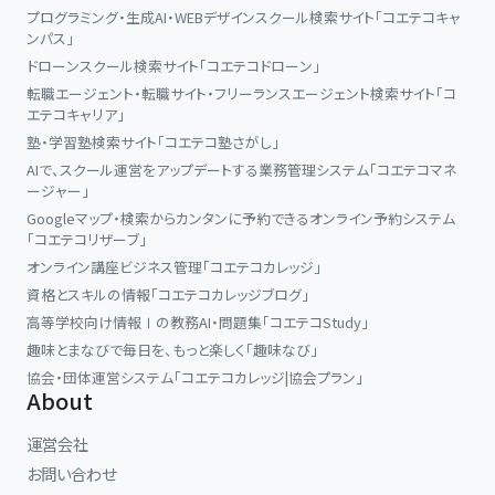
プログラミング・生成AI・WEBデザインスクール検索サイト「コエテコキャ
ンパス」
ドローンスクール検索サイト「コエテコドローン」
転職エージェント・転職サイト・フリーランスエージェント検索サイト「コ
エテコキャリア」
塾・学習塾検索サイト「コエテコ塾さがし」
AIで、スクール運営をアップデートする業務管理システム「コエテコマネ
ージャー」
Googleマップ・検索からカンタンに予約できるオンライン予約システム
「コエテコリザーブ」
オンライン講座ビジネス管理「コエテコカレッジ」
資格とスキルの情報「コエテコカレッジブログ」
高等学校向け情報Ⅰの教務AI・問題集「コエテコStudy」
趣味とまなびで毎日を、もっと楽しく「趣味なび」
協会・団体運営システム「コエテコカレッジ|協会プラン」
About
運営会社
お問い合わせ