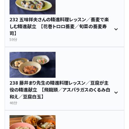
232 五味祥夫さんの精進料理レッスン／蕎麦で楽
しむ精進献立 【花巻トロロ蕎麦／旬菜の蕎麦寿
司】
59分
238 藤井まり先生の精進料理レッスン／豆腐が主
役の精進献立 【飛龍頭／アスパラガスのくるみ白
和え／豆腐白玉】
46分