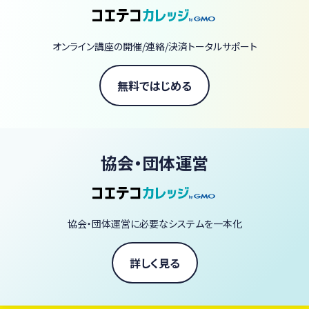
【当スクールの3つの強み】
圧倒的なアーカイブ量： 380本以上の動画があなたのライブラリー
オンライン講座の開催/連絡/決済トータルサポート
に。一生モノのスキルが手に入ります。
一流の講師陣： 著書70冊以上の庄司いずみをはじめ、ヴィーガン界
無料ではじめる
の第一線で活躍するシェフやパティシエなど60名以上が直接指導。
スタジオクオリティの体験： ライブ配信の臨場感で、自宅にいながら
プロの技を習得できます。
協会・団体運営
「ヴィーガン料理を毎日の暮らしに、もっと自由に、もっと美味しく。」
あなたも今日から、一生役立つ「野菜の魔法」を学びませんか？
協会・団体運営に必要なシステムを一本化
ヴィーガン料理家 庄司いずみ
詳しく見る