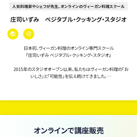
人気料理家やシェフが先生。オンラインのヴィーガン料理スクール
庄司いずみ ベジタブル・クッキング・スタジオ
日本初、ヴィーガン料理のオンライン専門スクール
『庄司いずみ ベジタブル・クッキング・スタジオ』
2015年のスタジオオープン以来、私たちはヴィーガン料理の「お
いしさ」と「可能性」を伝え続けてきました。
当スクールのオンラインレッスンは、まるで「ヴィーガン料理の図
書館」。
現在、380本以上のレッスン動画がいつでも・何度でも学び放題で
す。
初心者の方からプロを目指す方まで、あなたの「知りたい」に応え
オンラインで講座販売
るレシピと技術が、ここにすべて揃っています。