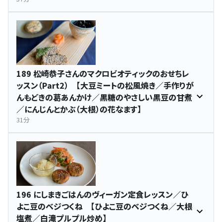
189 松崎恭子さんのマクロビオティックのおせちレ
ッスン（Part2） 【大豆ミートの松風焼き／手作りが
んもどきの葛あんかけ／黒糖のやさしい黒豆の甘煮
／にんじんとかぶ（大根）の花なます】
31分
196 にしまきごはんのヴィーガン定食レッスン／ひ
よこ豆のベジつくね 【ひよこ豆のベジつくね／大根
塩煮／白滝プルプル炒め】