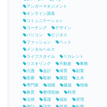
アンガーマネジメント
オンライン講座
コミュニケーション
コーチング
デザイン
パソコン
ビジネス
ファッション
ペット
メンタルヘルス
ライフスタイル
リカレント
リスキリング
不動産
事務
介護
会計
保育
副業
医療
取材
園芸
土木
専門家
就職
建築
情報
教育
整理収納
料理
法律
看護
福祉
管理
簿記
語学
貿易
転職