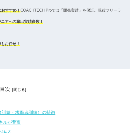
におすすめ！
COACHTECH Proでは「開発実績」を保証。現役フリーラ
ジニアへの輩出実績多数！
渉もお任せ！
上。
目次
者訓練・求職者訓練）の特徴
キルが豊富
がある