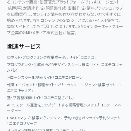
るコンテンツ販売・動画販売プラットフォームです。AIエージェント
（AI執事）が講座作成・問題集作成・診断作成・講座ブラッシュアップ
を自動実行し、オンライン講座の作り方がわからない方でもすぐに
始められます。診断コンテンツのSNSシェアによるバイラル集客で、
集客サイトとしてもご活用いただけます。GMOインターネットグルー
プ企業のGMOメディア株式会社が運営。
関連サービス
ロボット・プログラミング教室ポータルサイト「コエテコ」
プログラミング・生成AI・WEBデザインスクール検索サイト「コエテコキャ
ンパス」
ドローンスクール検索サイト「コエテコドローン」
転職エージェント・転職サイト・フリーランスエージェント検索サイト「コ
エテコキャリア」
塾・学習塾検索サイト「コエテコ塾さがし」
AIで、スクール運営をアップデートする業務管理システム「コエテコマネ
ージャー」
Googleマップ・検索からカンタンに予約できるオンライン予約システム
「コエテコリザーブ」
オンライン講座ビジネス管理「コエテコカレッジ」