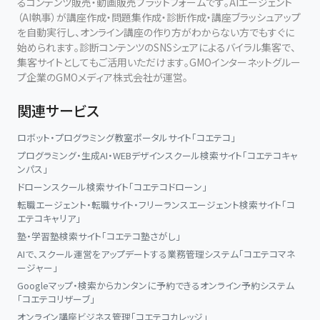
るコンテンツ販売・動画販売プラットフォームです。AIエージェント
（AI執事）が講座作成・問題集作成・診断作成・講座ブラッシュアップ
を自動実行し、オンライン講座の作り方がわからない方でもすぐに
始められます。診断コンテンツのSNSシェアによるバイラル集客で、
集客サイトとしてもご活用いただけます。GMOインターネットグルー
プ企業のGMOメディア株式会社が運営。
関連サービス
ロボット・プログラミング教室ポータルサイト「コエテコ」
プログラミング・生成AI・WEBデザインスクール検索サイト「コエテコキャ
ンパス」
ドローンスクール検索サイト「コエテコドローン」
転職エージェント・転職サイト・フリーランスエージェント検索サイト「コ
エテコキャリア」
塾・学習塾検索サイト「コエテコ塾さがし」
AIで、スクール運営をアップデートする業務管理システム「コエテコマネ
ージャー」
Googleマップ・検索からカンタンに予約できるオンライン予約システム
「コエテコリザーブ」
オンライン講座ビジネス管理「コエテコカレッジ」