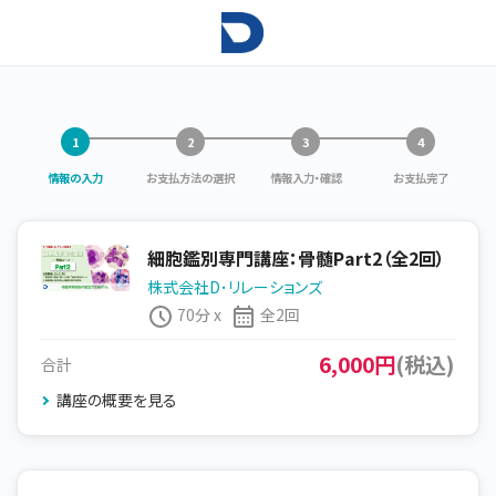
情報の入力
お支払方法の選択
情報入力・確認
お支払完了
細胞鑑別専門講座：骨髄Part2（全2回）
株式会社D･リレーションズ
70分 x
全2回
6,000円
(税込)
合計
講座の概要を見る