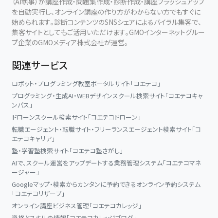
（AI執事）が講座作成・問題集作成・診断作成・講座ブラッシュアップ
を自動実行し、オンライン講座の作り方がわからない方でもすぐに
始められます。診断コンテンツのSNSシェアによるバイラル集客で、
集客サイトとしてもご活用いただけます。GMOインターネットグルー
プ企業のGMOメディア株式会社が運営。
関連サービス
ロボット・プログラミング教室ポータルサイト「コエテコ」
プログラミング・生成AI・WEBデザインスクール検索サイト「コエテコキャ
ンパス」
ドローンスクール検索サイト「コエテコドローン」
転職エージェント・転職サイト・フリーランスエージェント検索サイト「コ
エテコキャリア」
塾・学習塾検索サイト「コエテコ塾さがし」
AIで、スクール運営をアップデートする業務管理システム「コエテコマネ
ージャー」
Googleマップ・検索からカンタンに予約できるオンライン予約システム
「コエテコリザーブ」
オンライン講座ビジネス管理「コエテコカレッジ」
資格とスキルの情報「コエテコカレッジブログ」