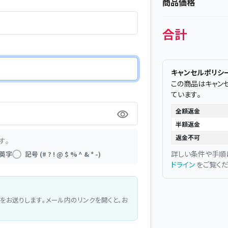
商品価格
合計
キャンセルポリシ
この商品はキャン
ています。
全額返金
半額返金
返金不可
す。
詳しい条件や手順
英字
記号 (# ? ! @ $ % ^ & * -)
ドライン
をご覧くだ
をお送りします。メール内のリンクを開くと、お