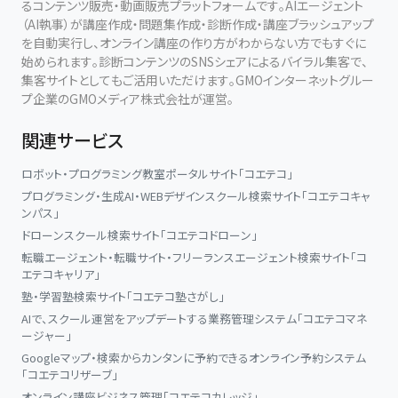
るコンテンツ販売・動画販売プラットフォームです。AIエージェント
（AI執事）が講座作成・問題集作成・診断作成・講座ブラッシュアップ
を自動実行し、オンライン講座の作り方がわからない方でもすぐに
始められます。診断コンテンツのSNSシェアによるバイラル集客で、
集客サイトとしてもご活用いただけます。GMOインターネットグルー
プ企業のGMOメディア株式会社が運営。
関連サービス
ロボット・プログラミング教室ポータルサイト「コエテコ」
プログラミング・生成AI・WEBデザインスクール検索サイト「コエテコキャ
ンパス」
ドローンスクール検索サイト「コエテコドローン」
転職エージェント・転職サイト・フリーランスエージェント検索サイト「コ
エテコキャリア」
塾・学習塾検索サイト「コエテコ塾さがし」
AIで、スクール運営をアップデートする業務管理システム「コエテコマネ
ージャー」
Googleマップ・検索からカンタンに予約できるオンライン予約システム
「コエテコリザーブ」
オンライン講座ビジネス管理「コエテコカレッジ」