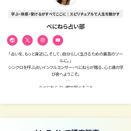
学ぶ・体感・受けるがすべてここに｜スピリチュアルで人生を動かす
べにねら占い部
「占いを、もっと身近に。そして、自分らしく生きるための最高のツー
ルに。」
シンクロを呼ぶ占いインフルエンサー・べにねらが贈る、心と魂の学
び舎へようこそ。
🔮べにねら占い部で学べること
初心者からプロを目指す方まで、自分のペースで楽しく学べる3
つの柱と、個人鑑定をご用意しています。
① 神様勉強会（毎月開催｜5月開講予定）
・日本の神様・神話の世界
・神社について