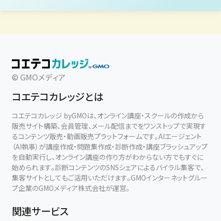
👉卒業生には、神様勉強会・今後の単発講座への研究生優待待
遇があります！
■✨特別プログラム（唯一のリアル体験）
神社オフ会・聖地巡礼
「占い部」唯一のリアル対面イベント！
© GMOメディア
べにねらと一緒に聖地を巡る特別体験。
・神社でのご祈祷
コエテコカレッジとは
・龍脈・レイライン巡り
・神様との繋がりを深めるワーク
コエテコカレッジ byGMOは、オンライン講座・スクールの作成から
・フラワーエッセンスを使ったヒーリング体験
販売サイト構築、会員管理、メール配信までをワンストップで実現す
るコンテンツ販売・動画販売プラットフォームです。AIエージェント
（AI執事）が講座作成・問題集作成・診断作成・講座ブラッシュアップ
👉 少人数限定で開催！個人で参詣しづらいところも貸切小型バ
を自動実行し、オンライン講座の作り方がわからない方でもすぐに
スで特別プランで巡ります
始められます。診断コンテンツのSNSシェアによるバイラル集客で、
集客サイトとしてもご活用いただけます。GMOインターネットグルー
プ企業のGMOメディア株式会社が運営。
■こんな方におすすめ
✔ 基礎から体系的に占星術やタロットを学びたい
関連サービス
✔ 神様とのご縁を深め、人生をより豊かにしたい