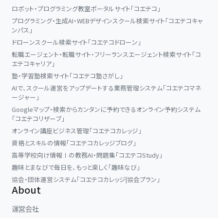
✔ 動画で自分のペースで学習を進めたい
ロボット・プログラミング教室ポータルサイト「コエテコ」
✔ スピリチュアルを現実で活かしたい
プログラミング・生成AI・WEBデザインスクール検索サイト「コエテコキャ
✔ 実際に神社で体感したい
ンパス」
✔ 占い師として活躍・自立したい
ドローンスクール検索サイト「コエテコドローン」
✔ 自分のペースで学習を進めたい
転職エージェント・転職サイト・フリーランスエージェント検索サイト「コ
✔ 自分を知りたい方
エテコキャリア」
塾・学習塾検索サイト「コエテコ塾さがし」
AIで、スクール運営をアップデートする業務管理システム「コエテコマネ
ージャー」
Googleマップ・検索からカンタンに予約できるオンライン予約システム
「コエテコリザーブ」
オンライン講座ビジネス管理「コエテコカレッジ」
資格とスキルの情報「コエテコカレッジブログ」
高等学校向け情報Ⅰの教務AI・問題集「コエテコStudy」
趣味とまなびで毎日を、もっと楽しく「趣味なび」
協会・団体運営システム「コエテコカレッジ|協会プラン」
About
運営会社