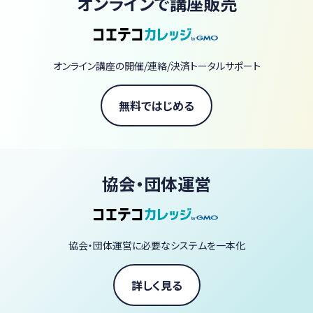
オンラインで講座販売
・海外のアセンデッドマスター
👉カードリーディングのメッセージも含めて、楽しく・実践的に学
びます！
オンライン講座の開催/連絡/決済トータルサポート
② 単発講座やワークショップ｜アーカイブ動画講座
「今のあなたにフィットする講座」
無料ではじめる
「見逃した講座をもう一度」
・占星術
・タロット
・各種ヒーリング講座
協会・団体運営
👉 その時に合ったテーマでお届けします！期間中、好きなタイミン
グで何度でも受講OK
協会・団体運営に必要なシステムを一本化
③ 占い師養成コース（準備中｜5月開講予定）
占星術・タロット・数秘・フラワーエッセンスを統合した本格カリキ
ュラム
詳しく見る