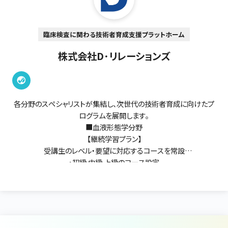
臨床検査に関わる技術者育成支援プラットホーム
株式会社D･リレーションズ
各分野のスペシャリストが集結し、次世代の技術者育成に向けたプ
ログラムを展開します。
■血液形態学分野
【継続学習プラン】
受講生のレベル・要望に対応するコースを常設
・初級.中級.上級のコース設定
・各コース複数回（全3～7回）を1講座として開催
【スポットレッスン（1回）】
・初心コース：これから形態学を学ぶ方！改めて学び直しをされたい
方！
・ADVANCEコース：臨床検査技師・医師の国家試験対策／認定検