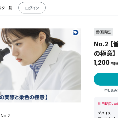
スク一覧
ログイン
動画講座
No.2
の極意】
1,200
円(税
申し込み期
利用期限：申
デバイス
o.2
PC, スマー