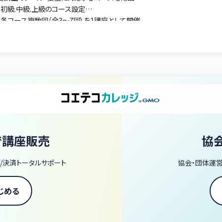
・初級.中級.上級のコース設定
・各コース複数回（全3～7回）を1講座として開催
【スポットレッスン（1回）】
・初心コース：これから形態学を学ぶ方！改めて学び直しをされたい方！
・ADVANCEコース：臨床検査技師・医師の国家試験対策／認定検査技師・
※血液病理・尿一般検査（沈査）・微生物検査・生理機能検査分野など、血
です。
で講座販売
協
/決済トータルサポート
協会・団体運
じめる