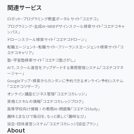
関連サービス
ロボット・プログラミング教室ポータルサイト「コエテコ」
プログラミング・生成AI・WEBデザインスクール検索サイト「コエテコキャ
ンパス」
ドローンスクール検索サイト「コエテコドローン」
転職エージェント・転職サイト・フリーランスエージェント検索サイト「コ
エテコキャリア」
塾・学習塾検索サイト「コエテコ塾さがし」
AIで、スクール運営をアップデートする業務管理システム「コエテコマネ
ージャー」
Googleマップ・検索からカンタンに予約できるオンライン予約システム
「コエテコリザーブ」
オンライン講座ビジネス管理「コエテコカレッジ」
資格とスキルの情報「コエテコカレッジブログ」
高等学校向け情報Ⅰの教務AI・問題集「コエテコStudy」
趣味とまなびで毎日を、もっと楽しく「趣味なび」
協会・団体運営システム「コエテコカレッジ|協会プラン」
About