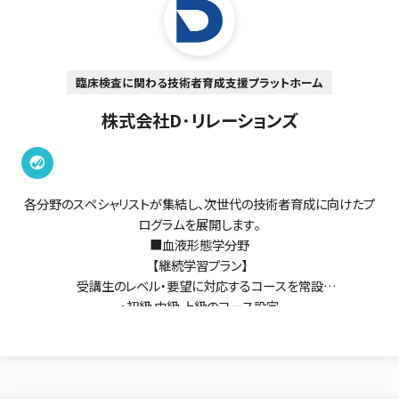
臨床検査に関わる技術者育成支援プラットホーム
株式会社D･リレーションズ
各分野のスペシャリストが集結し、次世代の技術者育成に向けたプ
ログラムを展開します。
■血液形態学分野
【継続学習プラン】
受講生のレベル・要望に対応するコースを常設
・初級.中級.上級のコース設定
・各コース複数回（全3～7回）を1講座として開催
【スポットレッスン（1回）】
・初心コース：これから形態学を学ぶ方！改めて学び直しをされたい
方！