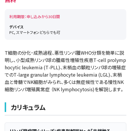
無料
利用期限：申し込みから30日間
デバイス
PC, スマートフォンどちらでも可
T細胞の分化･成熟過程、悪性リンパ腫WHO分類を簡単に説
明し、小型成熟リンパ球の腫瘍性増殖性疾患T-cell prolymp
hocytic leukemia (T-PLL)、末梢血の顆粒リンパ球の増殖症
でのT-large granular lymphocyte leukemia (LGL)、末梢
血と骨髄でNK細胞がみられ、多くは無症候性である慢性NK
細胞リンパ増殖異常症 （NK lymphocytosis)を解説します。
カリキュラム