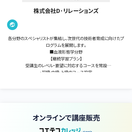
株式会社D･リレーションズ
各分野のスペシャリストが集結し、次世代の技術者育成に向けたプ
ログラムを展開します。
■血液形態学分野
【継続学習プラン】
受講生のレベル・要望に対応するコースを常設
・初級.中級.上級のコース設定
・各コース複数回（全3～7回）を1講座として開催
【スポットレッスン（1回）】
・初心コース：これから形態学を学ぶ方！改めて学び直しをされたい
方！
・ADVANCEコース：臨床検査技師・医師の国家試験対策／認定検
査技師・血液専門医試験対策
オンラインで講座販売
※血液病理・尿一般検査（沈査）・微生物検査・生理機能検査分野な