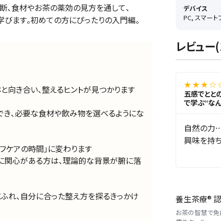
断、食材やお茶の薬効の見方を通して、
デバイス
PC, スマー
学びます。初めての方にぴったりの入門編。
レビュー(
★ ★ ★ ☆ 
体と向き合い、整えるヒントが見つかります
五感でととの
で学ぶ“な
でき、必要な食材や飲み物を選べるようにな
自然の力
興味を持ち
フケアの時間」に変わります
に関心がある方は、理論的な背景が腑に落
ふれ、自分に合った整え方を探るきっかけ
養生茶療® 
お茶の智慧で免