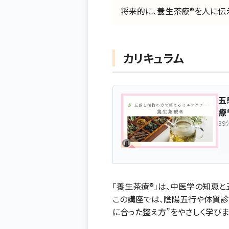
将来的に、養生茶療®を人に伝
カリキュラム
五
療
39
「養生茶療®」は、中医学の知恵
この講座では、陰陽五行や体質診
に合った整え方”をやさしく学び