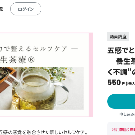
覧
ログイン
動画講座
五感でと
─ 養生
く不調”
550
円(税込
申し込み期
利用期限：申
と五感の感覚を融合させた新しいセルフケア。