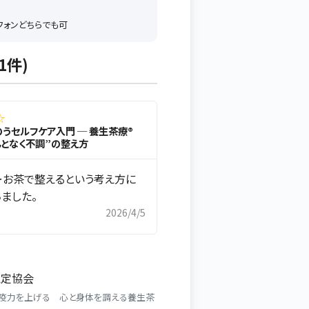
トフォンどちらでも可
1件)
☆
うセルフケア入門 ─ 養生茶療®
んとなく不調”の整え方
…お茶で整えるという考え方に
ました。
2026/4/5
認定協会
疫力を上げる 心と身体を調える養生茶