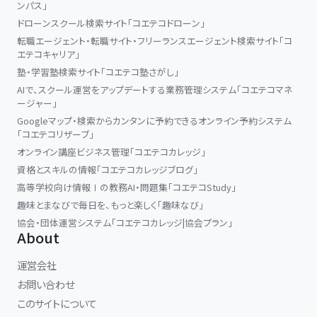
ンパス」
ドローンスクール検索サイト「コエテコドローン」
転職エージェント・転職サイト・フリーランスエージェント検索サイト「コ
エテコキャリア」
塾・学習塾検索サイト「コエテコ塾さがし」
AIで、スクール運営をアップデートする業務管理システム「コエテコマネ
ージャー」
Googleマップ・検索からカンタンに予約できるオンライン予約システム
「コエテコリザーブ」
オンライン講座ビジネス管理「コエテコカレッジ」
資格とスキルの情報「コエテコカレッジブログ」
高等学校向け情報Ⅰの教務AI・問題集「コエテコStudy」
趣味とまなびで毎日を、もっと楽しく「趣味なび」
協会・団体運営システム「コエテコカレッジ|協会プラン」
About
運営会社
お問い合わせ
このサイトについて