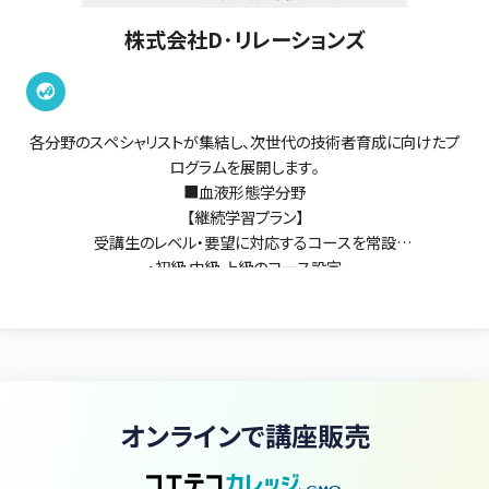
株式会社D･リレーションズ
各分野のスペシャリストが集結し、次世代の技術者育成に向けたプ
ログラムを展開します。
■血液形態学分野
【継続学習プラン】
受講生のレベル・要望に対応するコースを常設
・初級.中級.上級のコース設定
・各コース複数回（全3～7回）を1講座として開催
【スポットレッスン（1回）】
・初心コース：これから形態学を学ぶ方！改めて学び直しをされたい
方！
・ADVANCEコース：臨床検査技師・医師の国家試験対策／認定検
査技師・血液専門医試験対策
オンラインで講座販売
※血液病理・尿一般検査（沈査）・微生物検査・生理機能検査分野な