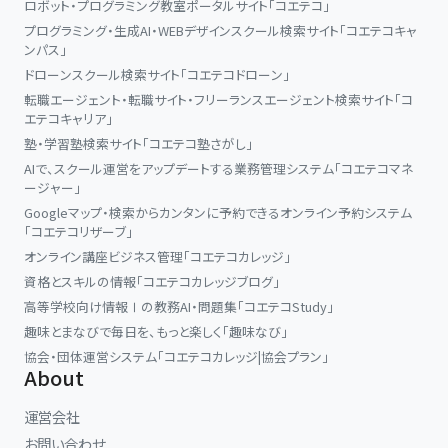
ロボット・プログラミング教室ポータルサイト「コエテコ」
プログラミング・生成AI・WEBデザインスクール検索サイト「コエテコキャ
ンパス」
ドローンスクール検索サイト「コエテコドローン」
転職エージェント・転職サイト・フリーランスエージェント検索サイト「コ
エテコキャリア」
塾・学習塾検索サイト「コエテコ塾さがし」
AIで、スクール運営をアップデートする業務管理システム「コエテコマネ
ージャー」
Googleマップ・検索からカンタンに予約できるオンライン予約システム
「コエテコリザーブ」
オンライン講座ビジネス管理「コエテコカレッジ」
資格とスキルの情報「コエテコカレッジブログ」
高等学校向け情報Ⅰの教務AI・問題集「コエテコStudy」
趣味とまなびで毎日を、もっと楽しく「趣味なび」
協会・団体運営システム「コエテコカレッジ|協会プラン」
About
運営会社
お問い合わせ